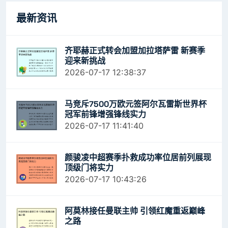
最新资讯
齐耶赫正式转会加盟加拉塔萨雷 新赛季
迎来新挑战
2026-07-17 12:38:37
马竞斥7500万欧元签阿尔瓦雷斯世界杯
冠军前锋增强锋线实力
2026-07-17 11:41:40
颜骏凌中超赛季扑救成功率位居前列展现
顶级门将实力
2026-07-17 10:43:26
阿莫林接任曼联主帅 引领红魔重返巅峰
之路