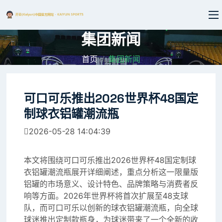
集团新闻
首页
集团新闻
可口可乐推出2026世界杯48国定
制球衣铝罐潮流瓶
2026-05-28 14:04:39
本文将围绕可口可乐推出2026世界杯48国定制球
衣铝罐潮流瓶展开详细阐述，重点分析这一限量版
铝罐的市场意义、设计特色、品牌策略与消费者反
响等方面。2026年世界杯将首次扩展至48支球
队，而可口可乐以创新的球衣铝罐潮流瓶，向全球
球迷推出定制款瓶身，为球迷带来了一个全新的收