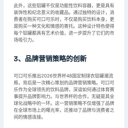
此外，这些铝罐不仅是功能性饮料容器，更是具有
装饰性和纪念意义的收藏品。通过独特的设计，消
费者在购买可口可乐时，不仅是购买饮料本身，更
是购买一种文化和情感的寄托。这种设计特色使得
每个铝罐都具有艺术价值，进一步提升了它们的市
场吸引力。
3、品牌营销策略的创新
可口可乐推出2026世界杯48国定制球衣铝罐潮流
瓶，背后是一次精心策划的品牌营销策略。可口可
乐作为全球领先的饮料品牌，深谙如何通过体育赛
事提升品牌影响力。与世界杯的合作，无疑是其全
球化战略中的一环。这一营销策略不仅增强了品牌
在全球市场上的曝光率，还推动了品牌与消费者之
间的情感连接。