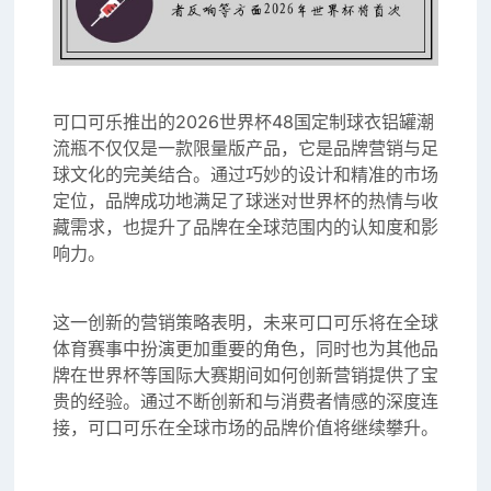
可口可乐推出的2026世界杯48国定制球衣铝罐潮
流瓶不仅仅是一款限量版产品，它是品牌营销与足
球文化的完美结合。通过巧妙的设计和精准的市场
定位，品牌成功地满足了球迷对世界杯的热情与收
藏需求，也提升了品牌在全球范围内的认知度和影
响力。
这一创新的营销策略表明，未来可口可乐将在全球
体育赛事中扮演更加重要的角色，同时也为其他品
牌在世界杯等国际大赛期间如何创新营销提供了宝
贵的经验。通过不断创新和与消费者情感的深度连
接，可口可乐在全球市场的品牌价值将继续攀升。