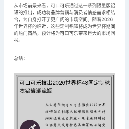
从市场前景来看，可口可乐通过这一系列限量版铝
罐的推出，成功将品牌营销与消费者情感需求相结
合，为自身打开了更广阔的市场空间。随着2026
年世界杯的临近，这些定制铝罐将成为世界杯期间
的热门商品，预计将为可口可乐带来巨大的市场回
报。
总结：