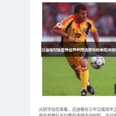
从防守站位来看，吕迪格在三中卫或双中
是在观察队友位置后选择压迫时机。当对