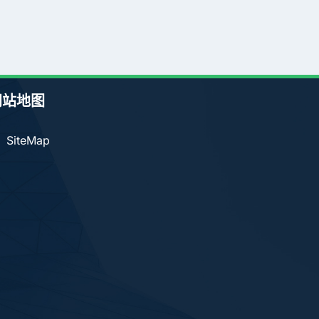
网站地图
SiteMap