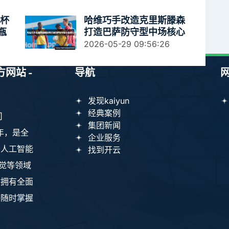
界杯
哈维巧手改造克里斯滕森
瓶
打造巴萨防守型中场核心
2026-05-29 09:56:26
方网站 -
导航
发现kaiyun
经典案例
司
集团新闻
7年，是全
企业服务
于人工智能
找到开云
视觉等领域
站拥有全面
够随时掌握
。