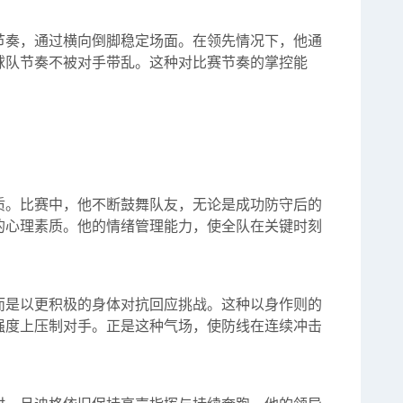
节奏，通过横向倒脚稳定场面。在领先情况下，他通
球队节奏不被对手带乱。这种对比赛节奏的掌控能
质。比赛中，他不断鼓舞队友，无论是成功防守后的
的心理素质。他的情绪管理能力，使全队在关键时刻
而是以更积极的身体对抗回应挑战。这种以身作则的
强度上压制对手。正是这种气场，使防线在连续冲击