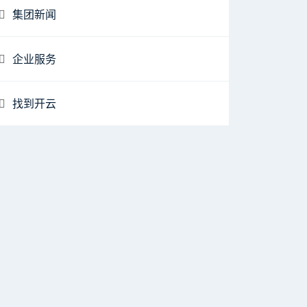
集团新闻
企业服务
找到开云