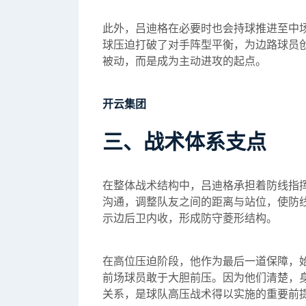
此外，吕迪格在必要时也会持球推进至中
球压迫打破了对手阵型平衡，为边路球员
被动，而是成为主动进攻的起点。
开云集团
三、战术体系支点
在整体战术结构中，吕迪格承担着防线指
沟通，调整队友之间的距离与站位，使防
示边后卫内收，形成防守菱形结构。
在高位压迫阶段，他作为最后一道保障，始
前场球员敢于大胆前压。因为他们清楚，
关系，是球队高压战术得以实施的重要前