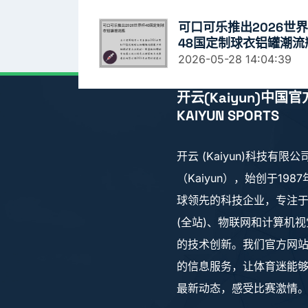
可口可乐推出2026世
48国定制球衣铝罐潮流
2026-05-28 14:04:39
开云(Kaiyun)中国官
KAIYUN SPORTS
开云 (Kaiyun)科技有限公
（Kaiyun），始创于198
球领先的科技企业，专注
(全站)、物联网和计算机
的技术创新。我们官方网
的信息服务，让体育迷能
最新动态，感受比赛激情