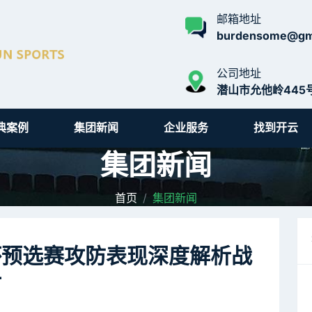
邮箱地址
burdensome@gm
公司地址
潜山市允他岭445
典案例
集团新闻
企业服务
找到开云
集团新闻
首页
集团新闻
杯预选赛攻防表现深度解析战
讨