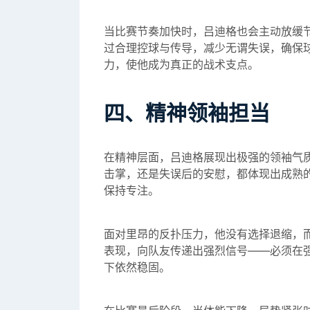
当比赛节奏加快时，吕迪格也会主动放缓
过合理控球与传导，减少无谓失误，确保
力，使他成为真正的战术支点。
四、精神领袖担当
在精神层面，吕迪格展现出极强的领袖气
击掌，还是失误后的安慰，都体现出成熟
保持专注。
面对里昂的反扑压力，他没有选择退缩，
表现，向队友传递出强烈信号——必须在
下依然稳固。