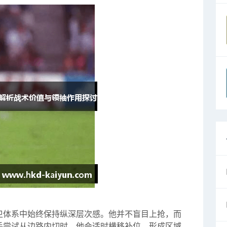
卫体系中始终保持纵深层次感。他并不盲目上抢，而
手尝试从边路内切时，他会适时横移补位，形成区域