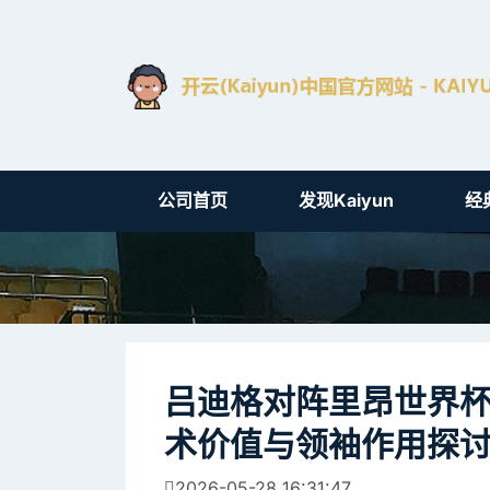
公司首页
发现kaiyun
经
吕迪格对阵里昂世界
术价值与领袖作用探
2026-05-28 16:31:47