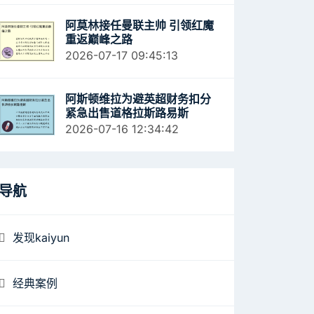
阿莫林接任曼联主帅 引领红魔
重返巅峰之路
2026-07-17 09:45:13
阿斯顿维拉为避英超财务扣分
紧急出售道格拉斯路易斯
2026-07-16 12:34:42
导航
发现kaiyun
经典案例