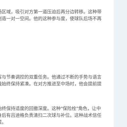
场区域，吸引对方第一道压迫后再分边转移。这种带
创造一对一空间。他的这种参与度，使球队后场不再
挥与节奏调控的双重任务。他通过不断的手势与语言
线始终保持紧凑。在对方推进至中场时，他会提前提
终保持适度的回撤深度。这种“保险栓”角色，让中
身后有吕迪格负责清扫二次球与补位。这种战术信任
提。