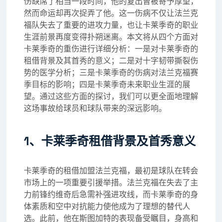
伤缺席了相当一段时间，他的复出曾被寄予厚望，
然而命运却再次捉弄了他。这一伤病不仅让法兰克
福队失去了重要的进攻力量，也让卡莱季奇的职业
生涯前景再度变得扑朔迷离。本文将从四个方面对
卡莱季奇的重伤进行详细分析：一是对卡莱季奇的
租借背景及其首秀的意义；二是对十字韧带撕裂伤
势的医学分析；三是卡莱季奇的伤病对法兰克福赛
季目标的影响；四是卡莱季奇未来职业生涯的展
望。通过这些方面的探讨，我们可以更全面地理解
这场事故给球员和球队带来的深远影响。
1、卡莱季奇租借背景及首秀意义
卡莱季奇的租借加盟法兰克福，最初是球队在转会
市场上的一项重要引援举措。法兰克福在失去了主
力前锋约维奇后急需补强进攻线，而卡莱季奇的身
体素质和空中对抗能力使他成为了理想的替代人
选。此前，他在斯图加特的表现备受瞩目，身高和