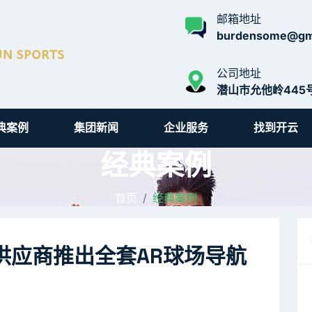
邮箱地址
burdensome@gm
公司地址
潜山市允他岭445
典案例
集团新闻
企业服务
找到开云
经典案例
首页
经典案例
定供应商推出全套AR球场导航