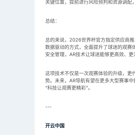
关键位置，提前进行风险预判和资源调配
总结：
总的来说，2026世界杯官方指定供应商
数据驱动的方式，全面提升了球迷的观赛
安全管理，AR技术让球迷能够更高效、更
这项技术不仅是一次观赛体验的升级，更
势。未来，AR导航有望在更多大型赛事
“科技让观赛更精彩”。
---
开云中国