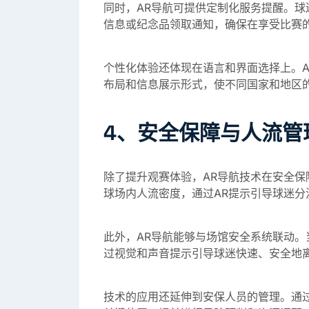
同时，AR导航可提供定制化服务提醒。
信息或纪念品领取通知，确保在享受比赛
个性化体验还体现在语言和界面选择上。
布局和信息展示形式，使不同国家和地区的
4、安全保障与人流管
除了提升观赛体验，AR导航技术在安全
球场内人流密度，通过AR提示引导球迷分
此外，AR导航能够与场馆安全系统联动
过视觉和声音提示引导球迷快速、安全地
技术的应用还延伸到安保人员的管理。通