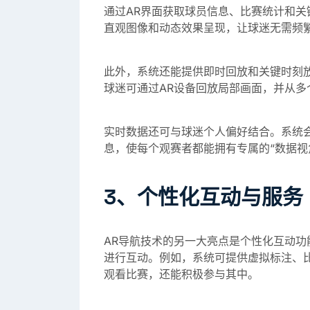
通过AR界面获取球员信息、比赛统计和
直观图像和动态效果呈现，让球迷无需频
此外，系统还能提供即时回放和关键时刻
球迷可通过AR设备回放局部画面，并从
实时数据还可与球迷个人偏好结合。系统
息，使每个观赛者都能拥有专属的“数据视
3、个性化互动与服务
AR导航技术的另一大亮点是个性化互动功
进行互动。例如，系统可提供虚拟标注、
观看比赛，还能积极参与其中。