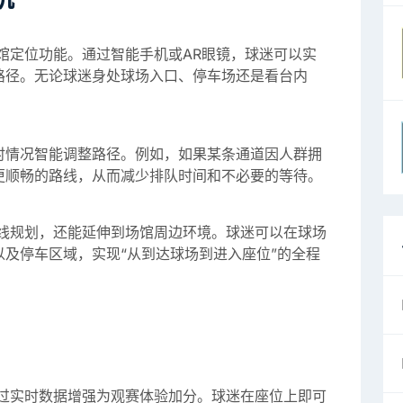
馆定位功能。通过智能手机或AR眼镜，球迷可以实
路径。无论球迷身处球场入口、停车场还是看台内
时情况智能调整路径。例如，如果某条通道因人群拥
更顺畅的路线，从而减少排队时间和不必要的等待。
路线规划，还能延伸到场馆周边环境。球迷可以在球场
及停车区域，实现“从到达球场到进入座位”的全程
通过实时数据增强为观赛体验加分。球迷在座位上即可