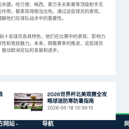
的关键。哈兰德、梅西、莱万多夫斯基等顶级射手无
的作用，都表现得相当出色。通过这些球员的表现，
理解他们在球队战术中的重要性。
的前十名球员各具特色，他们在比赛中的表现、影响力
样性和竞技魅力。未来，随着赛季的推进，这些球员
，推动欧洲足坛的发展和进步。
线
2026世界杯北美观赛全攻
略球迷防寒防暑指南
2026-05-18 13:39:15
方网站 -
导航