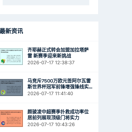
最新资讯
齐耶赫正式转会加盟加拉塔萨
雷 新赛季迎来新挑战
2026-07-17 12:38:37
马竞斥7500万欧元签阿尔瓦雷
斯世界杯冠军前锋增强锋线实
力
2026-07-17 11:41:40
颜骏凌中超赛季扑救成功率位
居前列展现顶级门将实力
2026-07-17 10:43:26