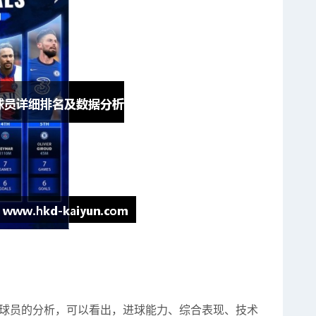
名球员的分析，可以看出，进球能力、综合表现、技术