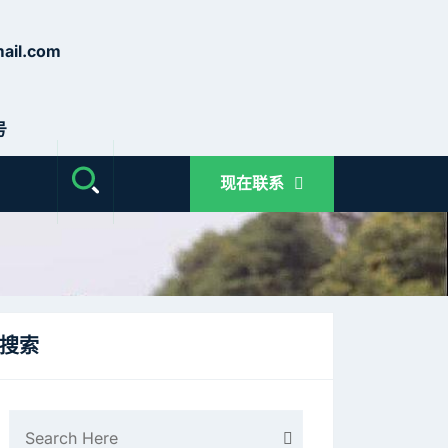
ail.com
号
现在联系
搜索