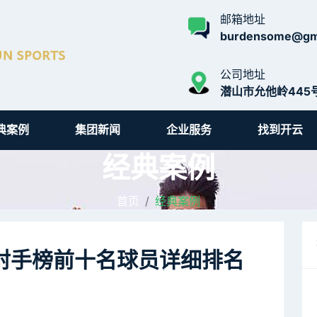
邮箱地址
burdensome@gm
公司地址
潜山市允他岭445
典案例
集团新闻
企业服务
找到开云
经典案例
首页
经典案例
赛射手榜前十名球员详细排名