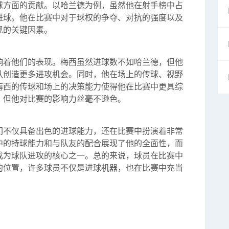
球方面的贡献。以哈兰德为例，虽然他在射手榜中占
进球。他在比赛中对于球权的争夺、对抗的强度以及
现的关键因素。
响着他们的表现。梅西虽然进球数不如哈兰德，但他
队创造更多进攻机会。同时，他在场上的传球、视野
梅西的传球和场上的决策能力使得他在比赛中更具综
，但他对比赛的影响力丝毫不逊色。
们不仅具备出色的进球能力，还在比赛中扮演着非常
中的持球能力和与队友的配合展现了他的全面性，而
成为球队进攻的核心之一。总的来说，球员在比赛中
的位置，许多球员不仅是进球机器，也在比赛中充当