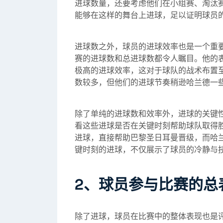
进球数量，还要考虑他们在小组赛、淘汰
能够在这样的舞台上进球，足以证明球员
进球数之外，球员的进球效率也是一个重
赛的进球数和总进球数都令人瞩目。他的
极高的进球效率，这对于球队的战术布置
数较多，但他们的进球节奏稍逊哈兰德一
除了单纯的进球数和效率外，进球的关键
看这些进球是否在关键时刻帮助球队取得
进球，直接帮助巴黎圣日耳曼晋级，而哈
键时刻的进球，不仅展示了球员的冷静与
2、球员参与比赛的总
除了进球，球员在比赛中的整体表现也是