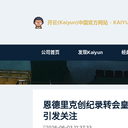
公司首页
发现kaiyun
经
恩德里克创纪录转会皇
引发关注
2026-06-03 11:37:33