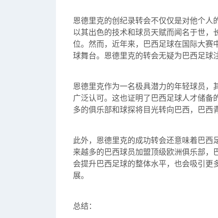
恩德里克的创纪录转会不仅仅是对他个人
以其出色的技术和球员天赋而闻名于世，
位。然而，近年来，巴西足球在国际大赛
球舞台。恩德里克的转会无疑为巴西足球
恩德里克作为一名极具潜力的年轻球员，
广泛认可。这也证明了巴西足球人才储备
多的俱乐部和球探将目光转向巴西，巴西
此外，恩德里克的成功转会还意味着巴西
来越多的巴西球员加盟顶级欧洲俱乐部，
会提升巴西足球的整体水平，也会吸引更
展。
总结：