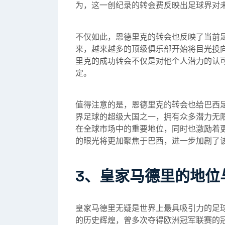
为，这一创纪录的转会费反映出足球界对
不仅如此，恩德里克的转会也反映了当前
来，越来越多的顶级俱乐部开始将目光投
里克的成功转会不仅是对他个人潜力的认可
定。
值得注意的是，恩德里克的转会也给巴西
界足球的超级大国之一，拥有众多潜力无
在全球市场中的重要地位，同时也激励着
的眼光将更加聚焦于巴西，进一步加剧了
3、皇家马德里的地位
皇家马德里无疑是世界上最具吸引力的足
的历史辉煌，曾多次夺得欧洲冠军联赛的