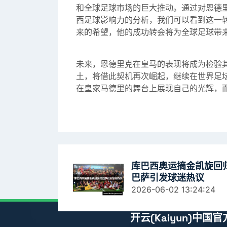
和全球足球市场的巨大推动。通过对恩德
西足球影响力的分析，我们可以看到这一
来的希望，他的成功转会将为全球足球带
未来，恩德里克在皇马的表现将成为检验
土，将借此契机再次崛起，继续在世界足
在皇家马德里的舞台上展现自己的光辉，
库巴西奥运摘金凯旋回
巴萨引发球迷热议
2026-06-02 13:24:24
开云(Kaiyun)中国官