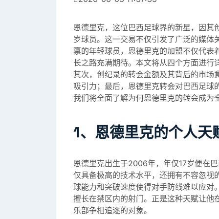
恩德里克，这位巴西足球界的新星，因其创
岁球员。这一交易不仅引发了广泛的媒体
禀的年轻球员，恩德里克的加盟不仅代表
长之路充满期待。本文将从四个方面进行
其次，创纪录的转会金额及其背后的市场
吸引力；最后，恩德里克转会对巴西足球
我们将全面了解为何恩德里克的转会成为
1、恩德里克的个人天
恩德里克出生于2006年，年仅17岁便
仅具备极高的技术水平，还拥有不容忽视
球能力和突破速度使得对手防线难以应对
擅长在禁区内的射门。正是这种天赋让他
乐部争相追逐的对象。