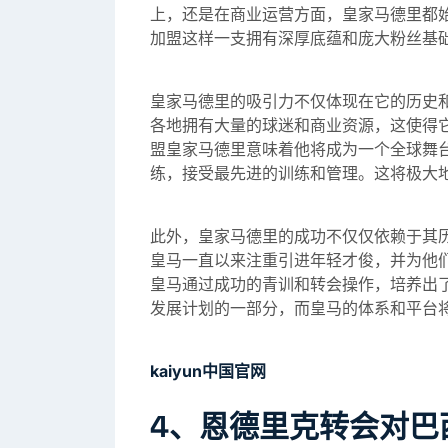
上，还是在商业运营方面，皇家马德里都
加盟这样一支拥有深厚底蕴和庞大粉丝基
皇家马德里的吸引力不仅体现在它的历史
各地拥有大量的球迷和商业资源，这使得
盟皇家马德里意味着他将成为一个全球舞
练，接受最先进的训练和管理。这将极大
此外，皇家马德里的成功不仅仅依赖于其
皇马一直以来注重引进年轻才俊，并为他
皇马通过成功的青训和转会操作，培养出
发展计划的一部分，而皇马的体系和平台
kaiyun中国官网
4、恩德里克转会对巴