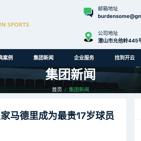
邮箱地址
burdensome@gm
公司地址
潜山市允他岭445
典案例
集团新闻
企业服务
找到开云
集团新闻
首页
集团新闻
家马德里成为最贵17岁球员