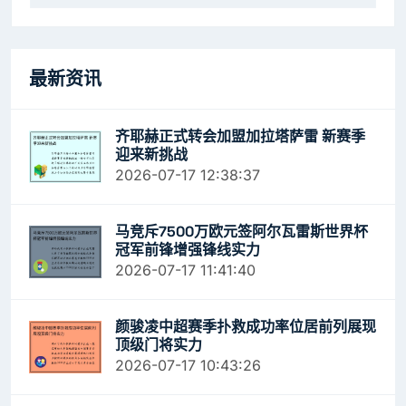
最新资讯
齐耶赫正式转会加盟加拉塔萨雷 新赛季
迎来新挑战
2026-07-17 12:38:37
马竞斥7500万欧元签阿尔瓦雷斯世界杯
冠军前锋增强锋线实力
2026-07-17 11:41:40
颜骏凌中超赛季扑救成功率位居前列展现
顶级门将实力
2026-07-17 10:43:26