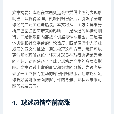
文章摘要：库巴在本届奥运会中凭借出色的表现帮
助巴西队摘得金牌，凯旋回归巴萨后，引发了全球
球迷的广泛关注与热议。本文将从四个方面详细分
析库巴回归巴萨带来的影响：一是球迷的热情与期
待，二是俱乐部内部战术调整与球队氛围，三是媒
体舆论和社交平台的讨论热度，四是库巴个人职业
发展的意义与挑战。通过梳理这些方面，我们可以
更清晰地理解这位年轻天才球员在取得奥运荣誉后
的回归，对巴萨乃至全球足球格局产生的多层次影
响。文章通过丰富的事实和细致的分析，为读者呈
现了一个立体而生动的库巴回归故事，让球迷和足
球爱好者能够全面把握事件的背景、现状及未来可
能的发展方向。
1、球迷热情空前高涨