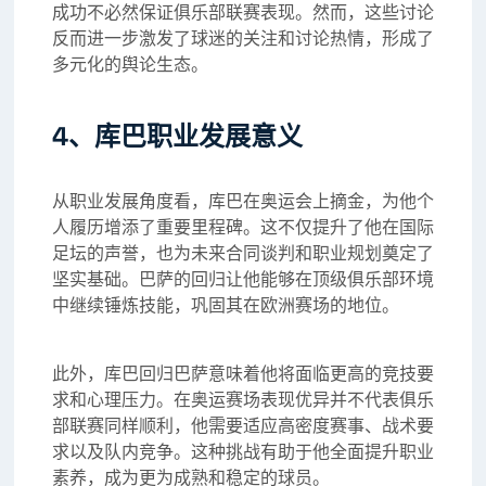
成功不必然保证俱乐部联赛表现。然而，这些讨论
反而进一步激发了球迷的关注和讨论热情，形成了
多元化的舆论生态。
4、库巴职业发展意义
从职业发展角度看，库巴在奥运会上摘金，为他个
人履历增添了重要里程碑。这不仅提升了他在国际
足坛的声誉，也为未来合同谈判和职业规划奠定了
坚实基础。巴萨的回归让他能够在顶级俱乐部环境
中继续锤炼技能，巩固其在欧洲赛场的地位。
此外，库巴回归巴萨意味着他将面临更高的竞技要
求和心理压力。在奥运赛场表现优异并不代表俱乐
部联赛同样顺利，他需要适应高密度赛事、战术要
求以及队内竞争。这种挑战有助于他全面提升职业
素养，成为更为成熟和稳定的球员。