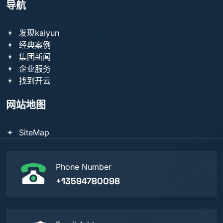
导航
发现kaiyun
经典案例
集团新闻
企业服务
找到开云
网站地图
SiteMap
Phone Number
+13594780098