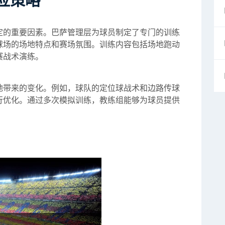
应策略
定的重要因素。巴萨管理层为球员制定了专门的训练
球场的场地特点和赛场氛围。训练内容包括场地跑动
赛战术演练。
地带来的变化。例如，球队的定位球战术和边路传球
行优化。通过多次模拟训练，教练组能够为球员提供