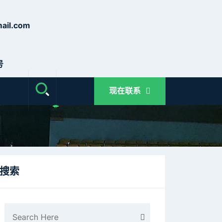
ail.com
号
现在联系
搜索