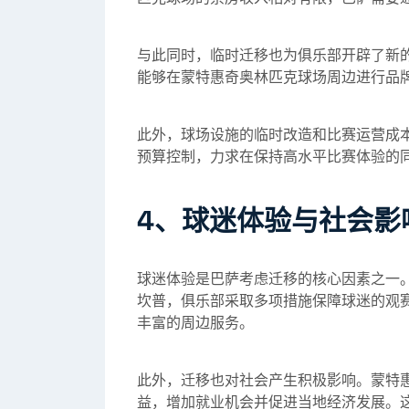
与此同时，临时迁移也为俱乐部开辟了新
能够在蒙特惠奇奥林匹克球场周边进行品
此外，球场设施的临时改造和比赛运营成
预算控制，力求在保持高水平比赛体验的
4、球迷体验与社会影
球迷体验是巴萨考虑迁移的核心因素之一
坎普，俱乐部采取多项措施保障球迷的观
丰富的周边服务。
此外，迁移也对社会产生积极影响。蒙特
益，增加就业机会并促进当地经济发展。