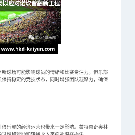
至新球场可能影响球员的情绪和比赛专注力。俱乐部
员保持稳定的竞技状态，同时增强团队凝聚力，确保
对俱乐部的经济运营也带来一定影响。蒙特惠奇奥林
通过增加赞助和转播收入来弥补潜在损失。