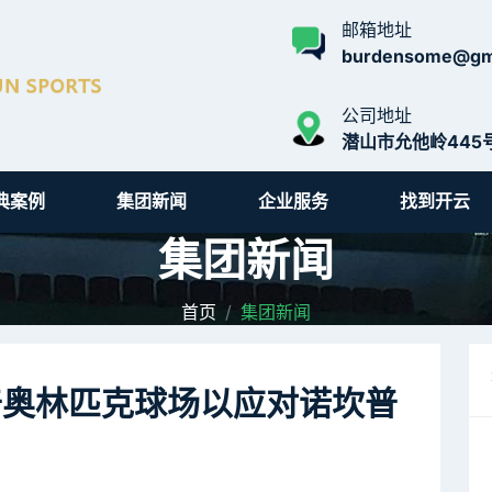
邮箱地址
burdensome@gm
公司地址
潜山市允他岭445
典案例
集团新闻
企业服务
找到开云
集团新闻
首页
集团新闻
奇奥林匹克球场以应对诺坎普