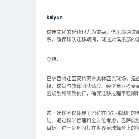
kaiyun
球迷文化的延续也尤为重要。俱乐部通过
系，确保球队迁移期间，球迷对俱乐部的
总结：
巴萨暂时迁至蒙特惠奇奥林匹克球场，是
择、球员与教练团队适应、经济商业考量
密规划和细致执行，确保迁移过程平稳顺
这一迁移不仅体现了巴萨在面对挑战时的
础。通过科学管理和全方位考虑，巴萨能
目标，进一步巩固其在世界足球舞台上的