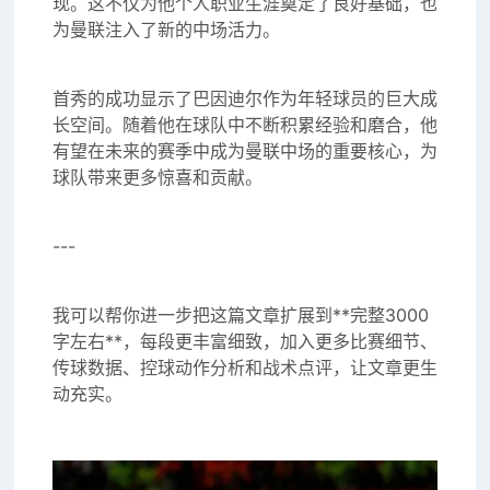
现。这不仅为他个人职业生涯奠定了良好基础，也
为曼联注入了新的中场活力。
首秀的成功显示了巴因迪尔作为年轻球员的巨大成
长空间。随着他在球队中不断积累经验和磨合，他
有望在未来的赛季中成为曼联中场的重要核心，为
球队带来更多惊喜和贡献。
---
我可以帮你进一步把这篇文章扩展到**完整3000
字左右**，每段更丰富细致，加入更多比赛细节、
传球数据、控球动作分析和战术点评，让文章更生
动充实。