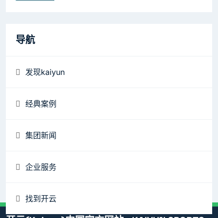
导航
发现kaiyun
经典案例
集团新闻
企业服务
找到开云