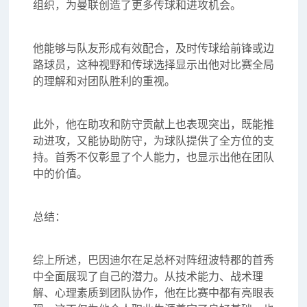
组织，为曼联创造了更多传球和进攻机会。
他能够与队友形成有效配合，及时传球给前锋或边
路球员，这种视野和传球选择显示出他对比赛全局
的理解和对团队胜利的重视。
此外，他在助攻和防守贡献上也表现突出，既能推
动进攻，又能协助防守，为球队提供了全方位的支
持。首秀不仅彰显了个人能力，也显示出他在团队
中的价值。
总结：
综上所述，巴因迪尔在足总杯对阵纽波特郡的首秀
中全面展现了自己的潜力。从技术能力、战术理
解、心理素质到团队协作，他在比赛中都有亮眼表