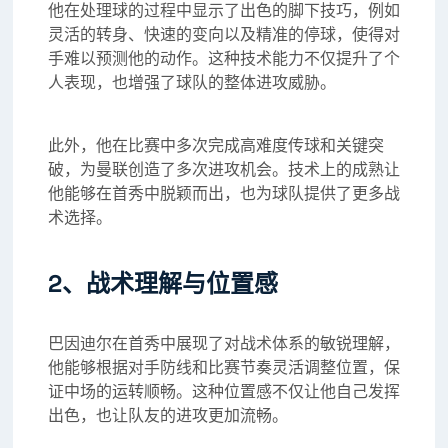
他在处理球的过程中显示了出色的脚下技巧，例如
灵活的转身、快速的变向以及精准的停球，使得对
手难以预测他的动作。这种技术能力不仅提升了个
人表现，也增强了球队的整体进攻威胁。
此外，他在比赛中多次完成高难度传球和关键突
破，为曼联创造了多次进攻机会。技术上的成熟让
他能够在首秀中脱颖而出，也为球队提供了更多战
术选择。
2、战术理解与位置感
巴因迪尔在首秀中展现了对战术体系的敏锐理解，
他能够根据对手防线和比赛节奏灵活调整位置，保
证中场的运转顺畅。这种位置感不仅让他自己发挥
出色，也让队友的进攻更加流畅。