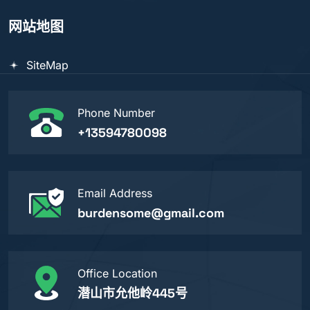
网站地图
SiteMap
Phone Number
+13594780098
Email Address
burdensome@gmail.com
Office Location
潜山市允他岭445号