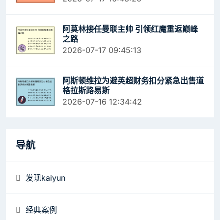
阿莫林接任曼联主帅 引领红魔重返巅峰
之路
2026-07-17 09:45:13
阿斯顿维拉为避英超财务扣分紧急出售道
格拉斯路易斯
2026-07-16 12:34:42
导航
发现kaiyun
经典案例