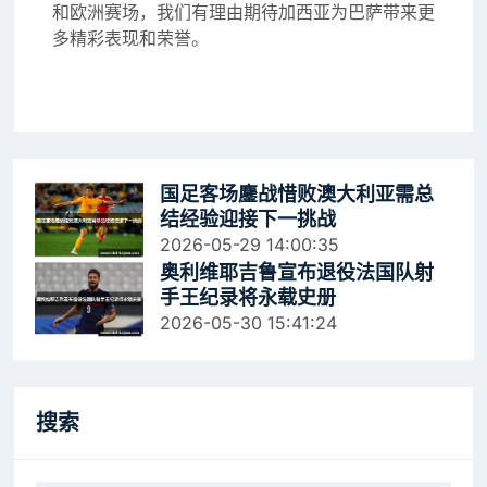
和欧洲赛场，我们有理由期待加西亚为巴萨带来更
多精彩表现和荣誉。
国足客场鏖战惜败澳大利亚需总
结经验迎接下一挑战
2026-05-29 14:00:35
奥利维耶吉鲁宣布退役法国队射
手王纪录将永载史册
2026-05-30 15:41:24
搜索