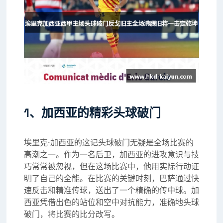
1、加西亚的精彩头球破门
埃里克·加西亚的这记头球破门无疑是全场比赛的
高潮之一。作为一名后卫，加西亚的进攻意识与技
巧常常被忽视，但在这场比赛中，他用实际行动证
明了自己的全能。在比赛的关键时刻，巴萨通过快
速反击和精准传球，送出了一个精确的传中球。加
西亚凭借出色的站位和空中对抗能力，准确地头球
破门，将比赛的比分改写。