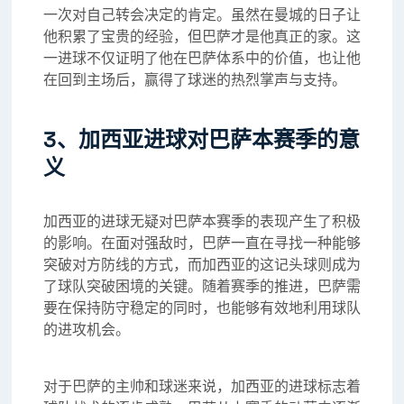
一次对自己转会决定的肯定。虽然在曼城的日子让
他积累了宝贵的经验，但巴萨才是他真正的家。这
一进球不仅证明了他在巴萨体系中的价值，也让他
在回到主场后，赢得了球迷的热烈掌声与支持。
3、加西亚进球对巴萨本赛季的意
义
加西亚的进球无疑对巴萨本赛季的表现产生了积极
的影响。在面对强敌时，巴萨一直在寻找一种能够
突破对方防线的方式，而加西亚的这记头球则成为
了球队突破困境的关键。随着赛季的推进，巴萨需
要在保持防守稳定的同时，也能够有效地利用球队
的进攻机会。
对于巴萨的主帅和球迷来说，加西亚的进球标志着