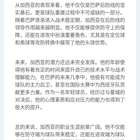
从加西亚的表现来看，他不仅仅是巴萨后防线的坚
实基石，更是球队重建过程中不可或缺的一部分。
随着巴萨逐渐进入战术稳定期，加西亚在后防线的
领导作用越来越明显。他不仅能够提供防守上的保
障，还能在进攻中扮演重要角色，尤其是在定位球
和角球等攻防转换中展现了他的头球优势。
未来，加西亚的潜力还远未完全发挥。他的年龄使
得他有着充足的时间来提升自己的技术水平与战术
理解能力。在巴萨的未来几季中，他极有可能成为
球队的主力后卫，甚至在国际大赛中为西班牙队贡
献更多力量。作为一名年轻球员，经历过与曼城的
对决后，他的心理素质和应对压力的能力也得到了
极大的提升。
总的来说，加西亚的职业生涯前景广阔。他不仅能
够在防守端为球队带来稳定，还能在进攻端为球队