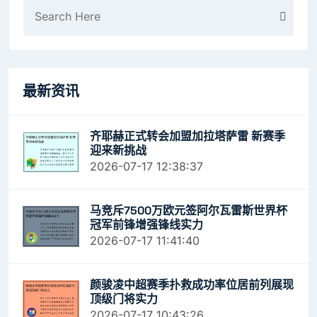
最新资讯
齐耶赫正式转会加盟加拉塔萨雷 新赛季
迎来新挑战
2026-07-17 12:38:37
马竞斥7500万欧元签阿尔瓦雷斯世界杯
冠军前锋增强锋线实力
2026-07-17 11:41:40
颜骏凌中超赛季扑救成功率位居前列展现
顶级门将实力
2026-07-17 10:43:26