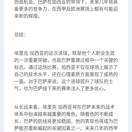
创造机会。巴萨在加西亚的带领下，未来几年将具
备更多的竞争力，在西甲及欧洲赛场上都有可能迎
来新的辉煌。
总结：
埃里克·加西亚的这次进球，既是他个人职业生涯
的一次重要突破，也是巴萨重建过程中一个关键的
标志。通过这场比赛，加西亚不仅在球场上展示了
自己的技术水平，还在心理素质方面展现了成熟的
一面。对于巴萨来说，这个进球提升了球队的士
气，也为巴萨接下来的赛季注入了更多信心。
从长远来看，埃里克·加西亚将在巴萨未来的战术
体系中扮演越来越重要的角色。随着他的不断成
长，巴萨的防线将更加稳固，他的表现也将成为巴
萨能否重新崛起的关键因素之一。未来几年的西甲