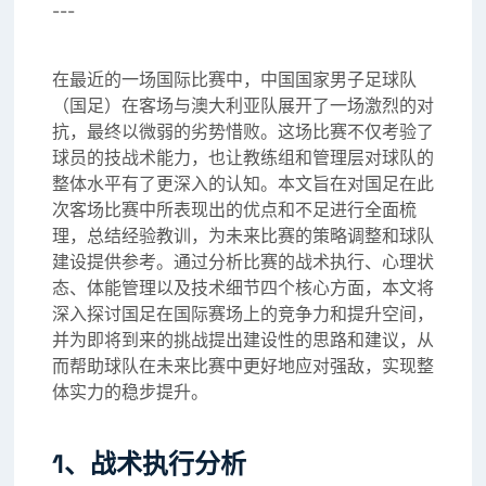
---
在最近的一场国际比赛中，中国国家男子足球队
（国足）在客场与澳大利亚队展开了一场激烈的对
抗，最终以微弱的劣势惜败。这场比赛不仅考验了
球员的技战术能力，也让教练组和管理层对球队的
整体水平有了更深入的认知。本文旨在对国足在此
次客场比赛中所表现出的优点和不足进行全面梳
理，总结经验教训，为未来比赛的策略调整和球队
建设提供参考。通过分析比赛的战术执行、心理状
态、体能管理以及技术细节四个核心方面，本文将
深入探讨国足在国际赛场上的竞争力和提升空间，
并为即将到来的挑战提出建设性的思路和建议，从
而帮助球队在未来比赛中更好地应对强敌，实现整
体实力的稳步提升。
1、战术执行分析