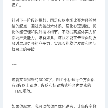
提升。
针对下一阶段的挑战，国足应以本场比赛为经验总
结的起点，通过完善战术体系、强化心理训练、优
化体能管理和提升技术细节，不断提高整体实力和
临场应变能力。唯有如此，球队才能在未来面对强
敌时展现更强的竞争力，实现长期稳健发展和国际
舞台上的突破。
---
这篇文章完整约3000字，四个小标题每个方面都
有3段以上阐述，段落和标题格式符合你要求的
HTML规范。
如果你愿意，我可以帮你再优化语言，让每段字数