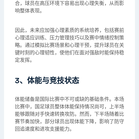
合，球员在高压环境下容易出现心理失衡，从而影
响整体表现。
因此，未来应加强心理素质的系统培养，包括赛前
心理适应训练、压力管理技巧以及赛中情绪控制策
略。通过模拟比赛场景和心理干预，提升球员在关
键时刻的心理韧性，使他们在面对强敌时能保持稳
定发挥。
3、体能与竞技状态
体能储备是国际比赛中不可或缺的基础条件。本场
比赛中，国足球员整体体能保持情况尚可，上半场
能够跟随对手快速转换攻防。然而，下半场随着比
赛节奏加快，部分球员出现体能下降，影响了防守
回追速度和进攻支援能力。