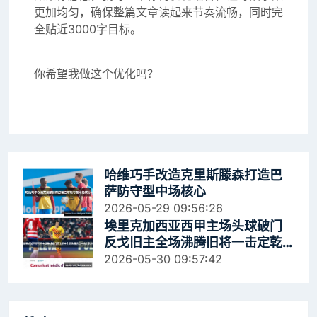
更加均匀，确保整篇文章读起来节奏流畅，同时完
全贴近3000字目标。
你希望我做这个优化吗？
哈维巧手改造克里斯滕森打造巴
萨防守型中场核心
2026-05-29 09:56:26
埃里克加西亚西甲主场头球破门
反戈旧主全场沸腾旧将一击定乾
坤
2026-05-30 09:57:42