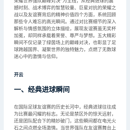
荣耀世界强队巅峰对决”为主线，从经典进球的震
撼时刻、战术博弈的智慧较量、巨星对抗的荣耀之
战以及友谊赛背后的精神价值四个方面，系统回顾
那些令人难忘的高光瞬间。通过对比赛细节的深入
解析与情感氛围的立体描绘，展现友谊赛虽无奖杯
加冕，却同样承载着荣誉、尊严与梦想。五大精彩
瞬间不仅记录了绿茵场上的巅峰对决，也彰显了足
球跨越国界、凝聚世界的独特魅力，点燃了无数球
迷心中的激情与信仰。
开云
一、经典进球瞬间
在国际足球友谊赛的历史长河中，经典进球往往成
为比赛最闪耀的标志。无论是禁区外的惊天远射，
还是团队配合下的精妙破门，这些瞬间都在电光火
石之间点燃全场激情。当世界强队在友谊赛舞台上