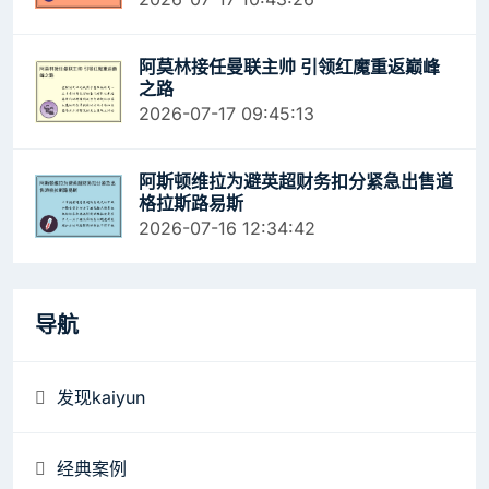
阿莫林接任曼联主帅 引领红魔重返巅峰
之路
2026-07-17 09:45:13
阿斯顿维拉为避英超财务扣分紧急出售道
格拉斯路易斯
2026-07-16 12:34:42
导航
发现kaiyun
经典案例