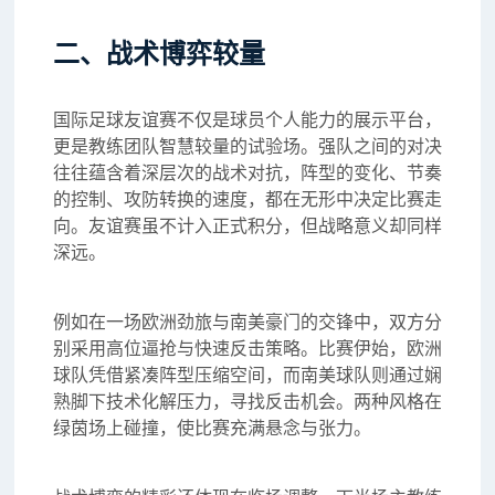
二、战术博弈较量
国际足球友谊赛不仅是球员个人能力的展示平台，
更是教练团队智慧较量的试验场。强队之间的对决
往往蕴含着深层次的战术对抗，阵型的变化、节奏
的控制、攻防转换的速度，都在无形中决定比赛走
向。友谊赛虽不计入正式积分，但战略意义却同样
深远。
例如在一场欧洲劲旅与南美豪门的交锋中，双方分
别采用高位逼抢与快速反击策略。比赛伊始，欧洲
球队凭借紧凑阵型压缩空间，而南美球队则通过娴
熟脚下技术化解压力，寻找反击机会。两种风格在
绿茵场上碰撞，使比赛充满悬念与张力。