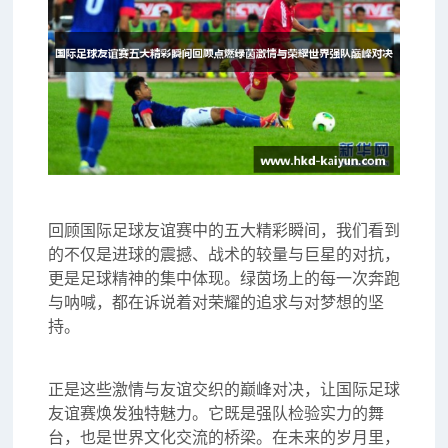
回顾国际足球友谊赛中的五大精彩瞬间，我们看到
的不仅是进球的震撼、战术的较量与巨星的对抗，
更是足球精神的集中体现。绿茵场上的每一次奔跑
与呐喊，都在诉说着对荣耀的追求与对梦想的坚
持。
正是这些激情与友谊交织的巅峰对决，让国际足球
友谊赛焕发独特魅力。它既是强队检验实力的舞
台，也是世界文化交流的桥梁。在未来的岁月里，