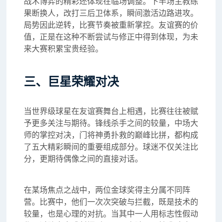
战术博弈的精彩还体现在临场调整。下半场主教练
果断换人，改打三后卫体系，瞬间激活边路进攻。
局势因此逆转，比赛节奏被重新掌控。友谊赛的价
值，正是在这种不断尝试与修正中得到体现，为未
来大赛积累宝贵经验。
三、巨星荣耀对决
当世界级球星在友谊赛舞台上相遇，比赛往往被赋
予更多关注与期待。锋线杀手之间的较量，中场大
师的掌控对决，门将神勇扑救的巅峰比拼，都构成
了五大精彩瞬间的重要组成部分。球迷不仅关注比
分，更期待偶像之间的直接对话。
在某场焦点之战中，两位金球奖得主分属不同阵
营。比赛中，他们一次次突破与拦截，既是技术的
较量，也是心理的对抗。当其中一人用标志性假动