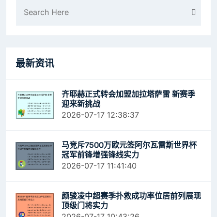
最新资讯
齐耶赫正式转会加盟加拉塔萨雷 新赛季
迎来新挑战
2026-07-17 12:38:37
马竞斥7500万欧元签阿尔瓦雷斯世界杯
冠军前锋增强锋线实力
2026-07-17 11:41:40
颜骏凌中超赛季扑救成功率位居前列展现
顶级门将实力
2026-07-17 10:43:26