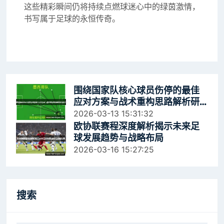
这些精彩瞬间仍将持续点燃球迷心中的绿茵激情，
书写属于足球的永恒传奇。
围绕国家队核心球员伤停的最佳
应对方案与战术重构思路解析研
究路径
2026-03-13 15:31:32
欧协联赛程深度解析揭示未来足
球发展趋势与战略布局
2026-03-16 15:27:25
搜索