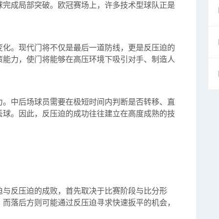
球完成局部突破。欧冠赛场上，许多技术型球队正是
。
变化。现代门将不仅是最后一道防线，更是反压迫的
策能力，使门将能够在高压环境下吸引对手、制造人
力。中后场球员需要在极短时间内判断是否转移、直
丢球。因此，反压迫的成功往往建立在高度成熟的技
迫与反压迫的成败，首先取决于比赛阶段与比分形
，而落后方则可能通过反压迫寻求快速扳平的机会，