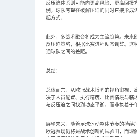
反压迫体系则可能向更高风险、更高回报
例，球队有望在破解压迫的同时直接形成
起方式。
此外，多战术融合将成为主流趋势。未来
反压迫策略，根据比赛进程动态调整。这
通球队之间的差距。
总结：
总体而言，从欧冠战术博弈的视角审视，
决于人员配置、执行精度、比赛情境与临
与反压迫之间找到动态平衡，而非执着于
展望未来，随着足球运动整体节奏的持续
欧冠赛场仍将是战术创新的试验田，而理