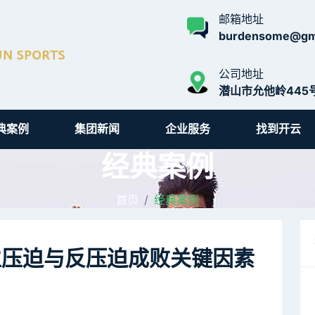
邮箱地址
burdensome@gm
公司地址
潜山市允他岭445
典案例
集团新闻
企业服务
找到开云
经典案例
首页
经典案例
位压迫与反压迫成败关键因素