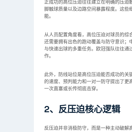
正成功的高位压迫往往建立在明确的压迫
脚触球质量以及边路空间暴露程度。这些
能。
从人员配置角度看，高位压迫对球员的综
还需要拥有出色的跑动覆盖与防守意识；
与快速出球的多重任务。欧冠强队往往通
作。
此外，防线站位是高位压迫能否成功的关
的速度、预判能力和一对一防守提出了更
一次直塞或长传彻底击穿。
2、反压迫核心逻辑
反压迫并非消极防守，而是一种主动破解