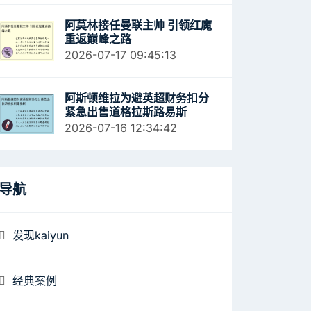
阿莫林接任曼联主帅 引领红魔
重返巅峰之路
2026-07-17 09:45:13
阿斯顿维拉为避英超财务扣分
紧急出售道格拉斯路易斯
2026-07-16 12:34:42
导航
发现kaiyun
经典案例