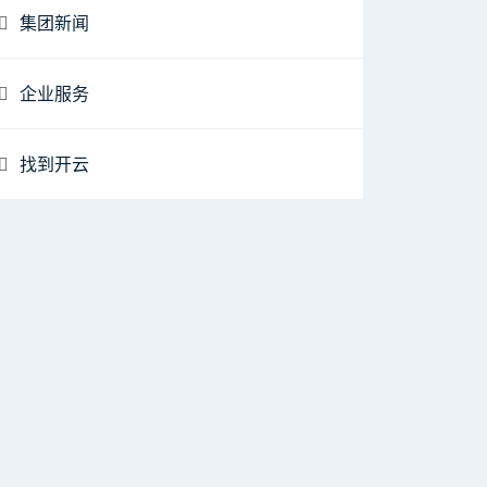
集团新闻
企业服务
找到开云