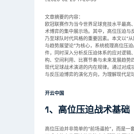
文章摘要的内容：
欧冠联赛作为当今世界足球竞技水平最高
术博弈的集中展示场。其中，高位压迫与
乃至球队时代风格的重要因素。本文以“
与趋势展望论”为核心，系统梳理高位压
件，同时深入分析反压迫体系的应对逻辑
构、空间利用、比赛节奏与未来发展趋势
现代足球战术演进的内在规律。通过对成
与反压迫博弈的演化方向，为理解现代足
开云中国
1、高位压迫战术基础
高位压迫并非简单的“前场逼抢”，而是一