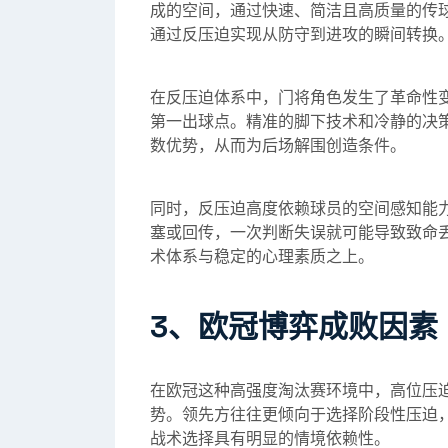
成的空间，通过快速、简洁且高质量的传
通过反压迫实现从防守到进攻的瞬间转换
在反压迫体系中，门将角色发生了革命性
第一出球点。精准的脚下技术和冷静的决
数优势，从而为后场解围创造条件。
同时，反压迫高度依赖球员的空间感知能
塞或回传，一次判断失误就可能导致致命
术体系与稳定的心理素质之上。
3、欧冠博弈成败因素
在欧冠这种高强度淘汰赛环境中，高位压
势。领先方往往更倾向于选择阶段性压迫
战术选择具有明显的情境依赖性。