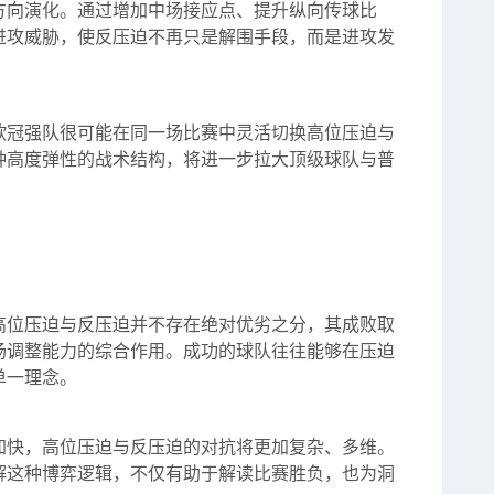
方向演化。通过增加中场接应点、提升纵向传球比
进攻威胁，使反压迫不再只是解围手段，而是进攻发
欧冠强队很可能在同一场比赛中灵活切换高位压迫与
种高度弹性的战术结构，将进一步拉大顶级球队与普
高位压迫与反压迫并不存在绝对优劣之分，其成败取
场调整能力的综合作用。成功的球队往往能够在压迫
单一理念。
加快，高位压迫与反压迫的对抗将更加复杂、多维。
解这种博弈逻辑，不仅有助于解读比赛胜负，也为洞