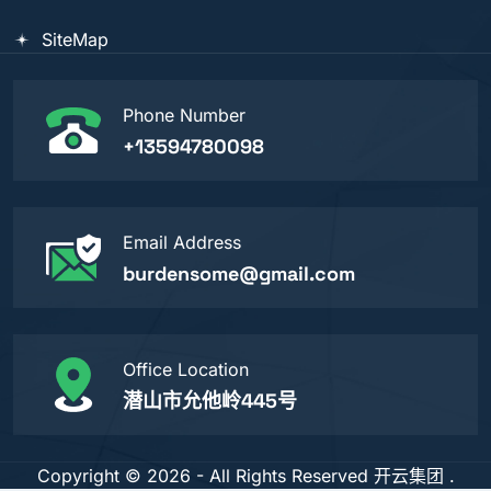
SiteMap
Phone Number
+13594780098
Email Address
burdensome@gmail.com
Office Location
潜山市允他岭445号
Copyright © 2026 - All Rights Reserved
开云集团
.