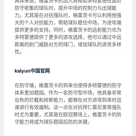
具体来说，格雷茨卡的加入将帮助多特蒙德在面对
防守密集的球队时，提升中场的控制力与出球能
力。尤其是在对抗强队时，格雷茨卡可以利用他强
大的个人对抗能力，帮助球队稳住中场，为进攻端
提供更多的支持。同时，格雷茨卡的远射能力也为
多特蒙德提供了更多的进攻选择，他可以通过中远
距离的射门威胁对方的球门，增加球队的进攻多样
性。
kaiyun中国官网
在防守端，格雷茨卡的到来也使得多特蒙德的防守
体系更加稳固。作为一名防守型中场，他具备非常
出色的拦截和抢断能力，能够在对方进攻到来时迅
速进行有效遏制。这一点在对抗拜仁慕尼黑等强队
时尤为重要，尤其是在欧冠赛场上，格雷茨卡的防
守能力将成为球队稳固后防的关键。