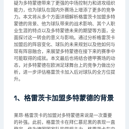
疑为多特蒙德带来了更强的中场控制力和进攻组织
能力，也为球队在国内外赛场上增添了更多的竞争
力。本文将从多个方面详细解析格雷茨卡加盟多特
蒙德的背景、他为球队带来的战术影响、其个人职
业生涯的特点以及多特蒙德未来的期望等方面，全
面探讨这一转会的意义与影响。通过分析格雷茨卡
加盟后的阵容变化、球队的未来规划以及他如何与
现有阵容融合，来展望多特蒙德在接下来的赛季中
可能取得的成就。本文最后也将结合德甲赛场的动
态，对多特蒙德在欧洲足球舞台上的竞争力做出分
析，进一步评估格雷茨卡加入后对球队的全方位提
升。
1、格雷茨卡加盟多特蒙德的背景
莱昂·格雷茨卡的加盟对多特蒙德来说是一次重要
的补强。此前，格雷茨卡在拜仁慕尼黑的表现一直