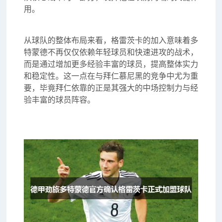
用。
从球队的整体布局来看，格雷茨卡的加入意味着多
特蒙德不再仅仅依赖年轻球员和快速进攻的战术，
而是通过增加更多经验丰富的球员，提高整体实力
和稳定性。这一点在与拜仁慕尼黑的竞争中尤为重
要，毕竟拜仁依靠的正是其强大的中场控制力与经
验丰富的球员阵容。