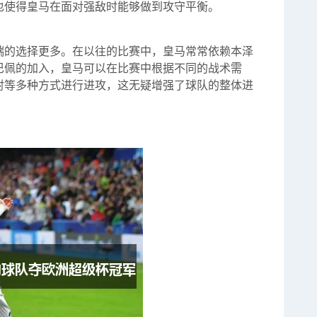
也使得皇马在面对强敌时能够做到攻守平衡。
端的选择更多。在以往的比赛中，皇马常常依赖本泽
巴佩的加入，皇马可以在比赛中根据不同的战术需
射等多种方式进行进攻，这无疑增强了球队的整体进