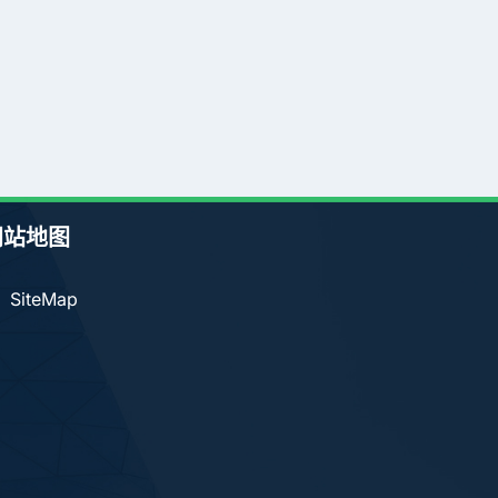
网站地图
SiteMap