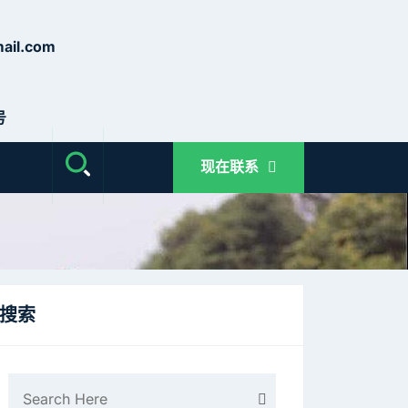
ail.com
号
现在联系
搜索