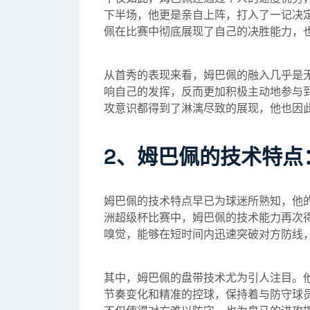
下半场，他更是亲自上阵，打入了一记决
佩在比赛中彻底展现了自己的决胜能力，
从首秀的表现来看，姆巴佩的融入几乎是
响自己的发挥，反而更加积极主动地参与
攻意识都得到了淋漓尽致的展现，他也因
2、姆巴佩的技术特点
姆巴佩的技术特点早已为球迷所熟知，他
洲超级杯比赛中，姆巴佩的技术能力再次
嗅觉，能够在短时间内迅速突破对方防线
其中，姆巴佩的盘带技术尤为引人注目。
节奏变化和精准的控球，保持着与防守球