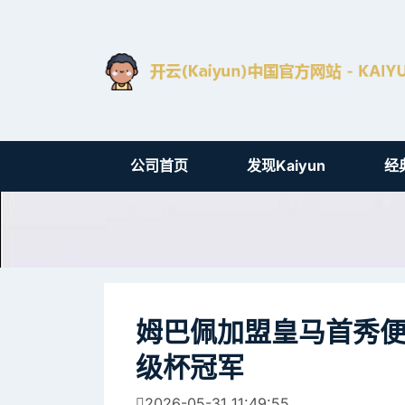
公司首页
发现kaiyun
经
姆巴佩加盟皇马首秀便
级杯冠军
2026-05-31 11:49:55