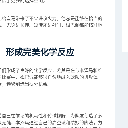
提供了更多的选择空间。
也给皇马带来了不少进攻火力。他总是能够在恰当的
式。无论是长传、短传还是射门，姆巴佩都能精准地
。
：形成完美化学反应
员们形成了良好的化学反应，尤其是在与本泽马和维
在比赛中，姆巴佩能够很自然地融入球队的进攻体
合，频繁制造出得分机会。
借自己在前场的机动性和传球视野，为队友创造了多
衣无缝，本泽马通过自己的高空球和精妙的脚法，为