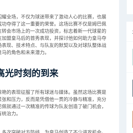
闪耀全场，不仅为球迷带来了激动人心的比赛，也展
成功夺得了这一重要的荣誉。这场比赛不仅是姆巴佩
在转会市场上的一次成功投资，标志着新一代球星的
在加盟皇马后的首秀表现，并探讨他如何助力皇马夺
场表现、技术特点、与队友的默契以及对球队整体战
皇马的角色和未来潜力。
高光时刻的到来
惊艳的表现征服了所有球迷与媒体。虽然这场比赛是
紧张和压力，反而是凭借他一贯的冷静与精准，充分
巴佩就通过一次精准的传球为队友创造了破门机会，
有统治力。
，多次突破对方防线，为皇马创造了不少进攻机会。