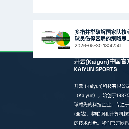
多措并举破解国家队核
球员伤停困局的策略思
与长期发展路径探析
2026-05-30 13:42:41
开云(Kaiyun)中国官
KAIYUN SPORTS
开云 (Kaiyun)科技有限公
（Kaiyun），始创于198
球领先的科技企业，专注
(全站)、物联网和计算机
的技术创新。我们官方网