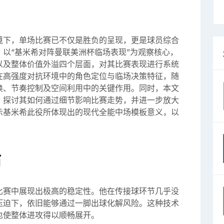
境下，单场比赛已不仅是胜负的呈现，更是球员综合
以“基米希对阵曼联美洲杯临场表现”为观察核心，
以及整体价值外溢四个层面，对其比赛表现进行系统
在高强度对抗环境中的角色定位与临场决策特征，随
换、节奏控制及空间利用中的关键作用。同时，本文
，探讨其如何通过细节影响比赛走势，并进一步放大
示基米希此役所体现出的现代全能中场模板意义，以
估
比赛中展现出极高的稳定性。他在传接球环节几乎没
压迫下，依旧能够通过一脚出球化解风险。这种技术
也使整体进攻得以顺畅展开。