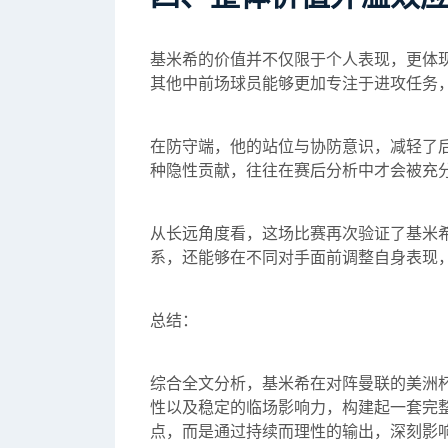
基米希的价值并不仅限于个人表现，更体现
其他中前场球员能够更加专注于进攻任务
在防守端，他的站位与协防意识，减轻了
种隐性贡献，往往在赛后分析中才会被充
从长远角度看，这场比赛再次验证了基米
系，还能够在不同对手面前调整自身表现
总结：
综合全文分析，基米希在对阵曼联的美洲
性以及稳定的临场影响力，构建起一套完
点，而是通过持续而理性的输出，深刻影