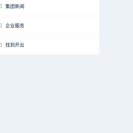
集团新闻
企业服务
找到开云