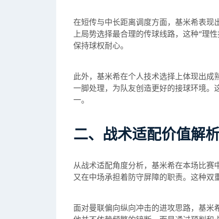
在短传与中长距离调度方面，基米希表现
上局势选择最合理的传球线路，这种“理性
保持球权耐心。
此外，基米希在个人技术选择上体现出成
一脚处理，为队友创造更好的接球环境。
一。
二、战术适配价值解
从战术适配角度分析，基米希在本场比赛
又在中场承担着防守屏障的职责。这种双
面对曼联偏向纵向冲击的进攻思路，基米