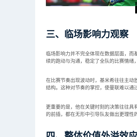
三、临场影响力观察
临场影响力并不完全体现在数据层面，而基
续的跑动与沟通，稳定了全队的比赛情绪
在比赛节奏出现波动时，基米希往往主动
结构。这种对节奏的掌控，使曼联难以通
更重要的是，他在关键时刻的决策往往具
的前插，都在无形中引导队友做出更理性
四、整体价值外溢效