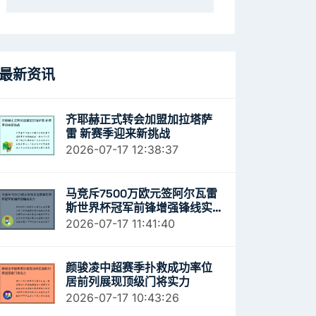
最新资讯
齐耶赫正式转会加盟加拉塔萨
雷 新赛季迎来新挑战
2026-07-17 12:38:37
马竞斥7500万欧元签阿尔瓦雷
斯世界杯冠军前锋增强锋线实
力
2026-07-17 11:41:40
颜骏凌中超赛季扑救成功率位
居前列展现顶级门将实力
2026-07-17 10:43:26