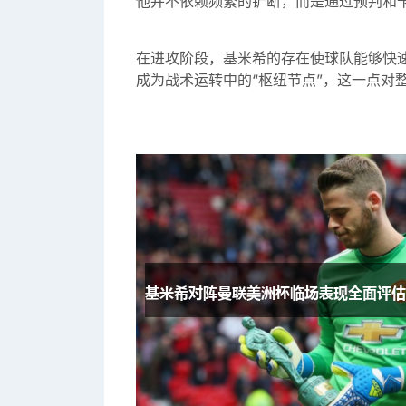
他并不依赖频繁的铲断，而是通过预判和
在进攻阶段，基米希的存在使球队能够快
成为战术运转中的“枢纽节点”，这一点对