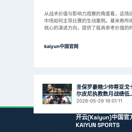
从战术价值与影响力观察的角度看，这场
中场如何主导比赛的生动案例。基米希所
核心的演进方向，提供了极具参考价值的
kaiyun中国官网
圣保罗豪赌少帅蒂亚戈
尔皮尼执教数月战绩低
黯然下课引热议声
2026-05-29 16:01:11
开云(Kaiyun)中国官
KAIYUN SPORTS