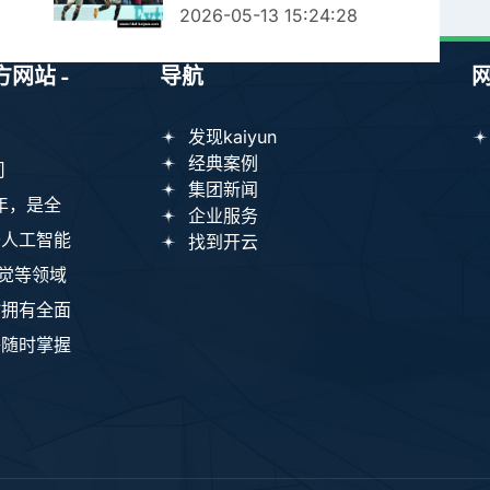
2026-05-13 15:24:28
方网站 -
导航
发现kaiyun
经典案例
司
集团新闻
7年，是全
企业服务
于人工智能
找到开云
视觉等领域
站拥有全面
够随时掌握
。