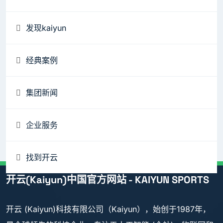
发现kaiyun
经典案例
集团新闻
企业服务
找到开云
开云(Kaiyun)中国官方网站 - KAIYUN SPORTS
开云 (Kaiyun)科技有限公司（Kaiyun），始创于1987年，