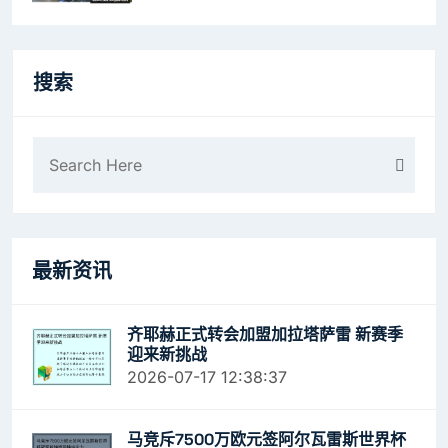
搜索
最新资讯
齐耶赫正式转会加盟加拉塔萨雷 新赛季
迎来新挑战
2026-07-17 12:38:37
马竞斥7500万欧元签阿尔瓦雷斯世界杯