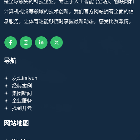
是全球领先的科技企业，专注于人工智能 (全站)、物联网和
计算机视觉等领域的技术创新。我们官方网站拥有全面的信
息服务，让体育迷能够随时掌握最新动态，感受比赛激情。
导航
发现kaiyun
经典案例
集团新闻
企业服务
找到开云
网站地图