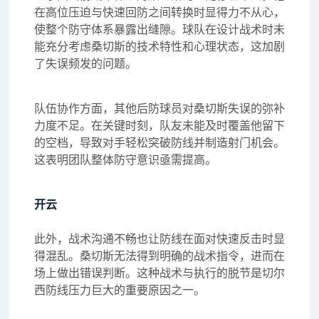
在高位压迫与快速回防之间转换时显得力不从心，
使整个防守体系暴露出缝隙。球队在设计战术时未
能充分考虑桑切斯的技术特性和心理状态，这加剧
了失误频发的问题。
队伍协作方面，其他后防球员对桑切斯失误的弥补
力度不足。在关键时刻，队友未能及时覆盖他留下
的空档，导致对手轻松突破防线并制造射门机会。
这表明团队整体防守意识亟需提高。
开云
此外，战术沟通不畅也让防线在面对快速反击时显
得混乱。桑切斯无法得到明确的战术指令，进而在
场上做出错误判断。这种战术与执行的脱节是切尔
西防线压力巨大的重要原因之一。