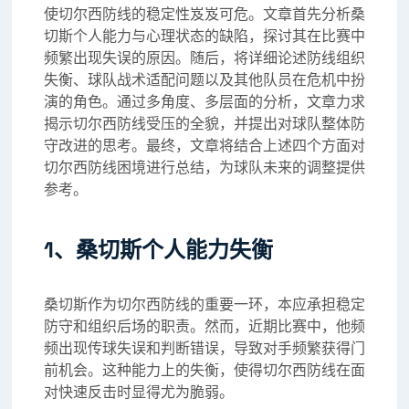
使切尔西防线的稳定性岌岌可危。文章首先分析桑
切斯个人能力与心理状态的缺陷，探讨其在比赛中
频繁出现失误的原因。随后，将详细论述防线组织
失衡、球队战术适配问题以及其他队员在危机中扮
演的角色。通过多角度、多层面的分析，文章力求
揭示切尔西防线受压的全貌，并提出对球队整体防
守改进的思考。最终，文章将结合上述四个方面对
切尔西防线困境进行总结，为球队未来的调整提供
参考。
1、桑切斯个人能力失衡
桑切斯作为切尔西防线的重要一环，本应承担稳定
防守和组织后场的职责。然而，近期比赛中，他频
频出现传球失误和判断错误，导致对手频繁获得门
前机会。这种能力上的失衡，使得切尔西防线在面
对快速反击时显得尤为脆弱。