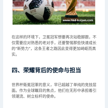
在这样的环境下，卫冕冠军想要再次站稳脚跟，不
仅需要应对熟悉的老对手，还要警惕那些快速成长
的“新势力”，这条王者之路因此变得更加崎岖而真
实。
四、荣耀背后的使命与担当
世界杯衛冕冠軍的意义，早已超越了单纯的竞技层
面。作为全球瞩目的焦点，他们在无形中承担着引
领潮流、树立标杆的使命。