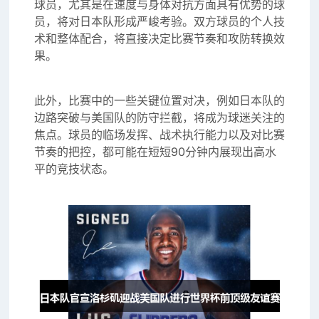
球员，尤其是在速度与身体对抗方面具有优势的球
员，将对日本队形成严峻考验。双方球员的个人技
术和整体配合，将直接决定比赛节奏和攻防转换效
果。
此外，比赛中的一些关键位置对决，例如日本队的
边路突破与美国队的防守拦截，将成为球迷关注的
焦点。球员的临场发挥、战术执行能力以及对比赛
节奏的把控，都可能在短短90分钟内展现出高水
平的竞技状态。