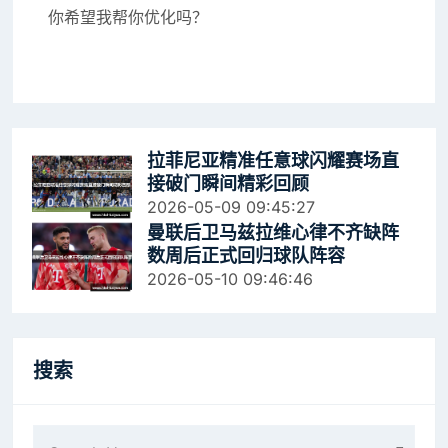
你希望我帮你优化吗？
拉菲尼亚精准任意球闪耀赛场直
接破门瞬间精彩回顾
2026-05-09 09:45:27
曼联后卫马兹拉维心律不齐缺阵
数周后正式回归球队阵容
2026-05-10 09:46:46
搜索