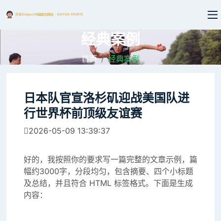
经典案例
首页
经典案例
日本队官宣洛杉矶迎战美国队进
行世界杯前顶级友谊赛
2026-05-09 13:39:37
好的，我按照你的要求写一篇完整的文章示例，篇
幅约3000字，分段均匀，包含摘要、四个小标题
及总结，并且符合 HTML 标签格式。下面是生成
内容：