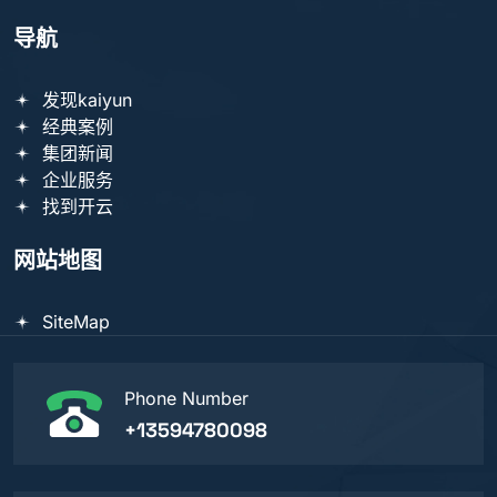
导航
发现kaiyun
经典案例
集团新闻
企业服务
找到开云
网站地图
SiteMap
Phone Number
+13594780098