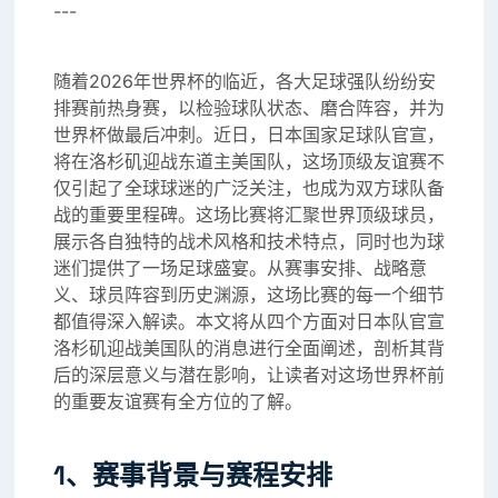
---
随着2026年世界杯的临近，各大足球强队纷纷安
排赛前热身赛，以检验球队状态、磨合阵容，并为
世界杯做最后冲刺。近日，日本国家足球队官宣，
将在洛杉矶迎战东道主美国队，这场顶级友谊赛不
仅引起了全球球迷的广泛关注，也成为双方球队备
战的重要里程碑。这场比赛将汇聚世界顶级球员，
展示各自独特的战术风格和技术特点，同时也为球
迷们提供了一场足球盛宴。从赛事安排、战略意
义、球员阵容到历史渊源，这场比赛的每一个细节
都值得深入解读。本文将从四个方面对日本队官宣
洛杉矶迎战美国队的消息进行全面阐述，剖析其背
后的深层意义与潜在影响，让读者对这场世界杯前
的重要友谊赛有全方位的了解。
1、赛事背景与赛程安排