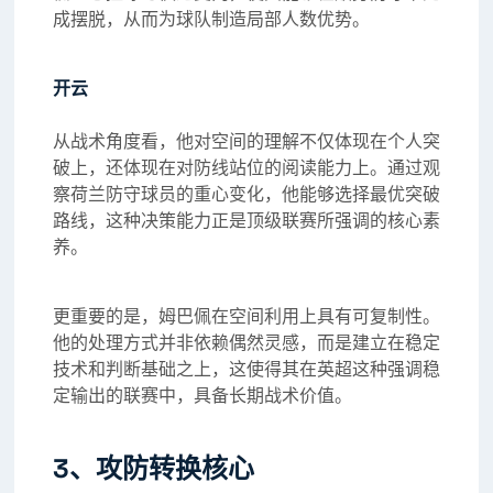
成摆脱，从而为球队制造局部人数优势。
开云
从战术角度看，他对空间的理解不仅体现在个人突
破上，还体现在对防线站位的阅读能力上。通过观
察荷兰防守球员的重心变化，他能够选择最优突破
路线，这种决策能力正是顶级联赛所强调的核心素
养。
更重要的是，姆巴佩在空间利用上具有可复制性。
他的处理方式并非依赖偶然灵感，而是建立在稳定
技术和判断基础之上，这使得其在英超这种强调稳
定输出的联赛中，具备长期战术价值。
3、攻防转换核心