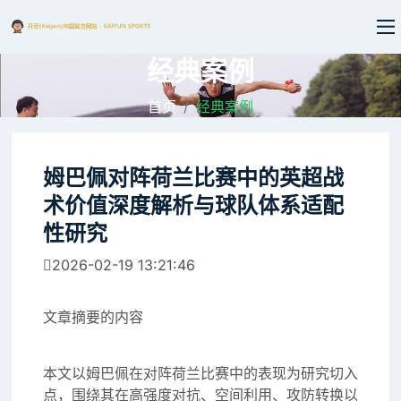
经典案例
首页
经典案例
姆巴佩对阵荷兰比赛中的英超战
术价值深度解析与球队体系适配
性研究
2026-02-19 13:21:46
文章摘要的内容
本文以姆巴佩在对阵荷兰比赛中的表现为研究切入
点，围绕其在高强度对抗、空间利用、攻防转换以