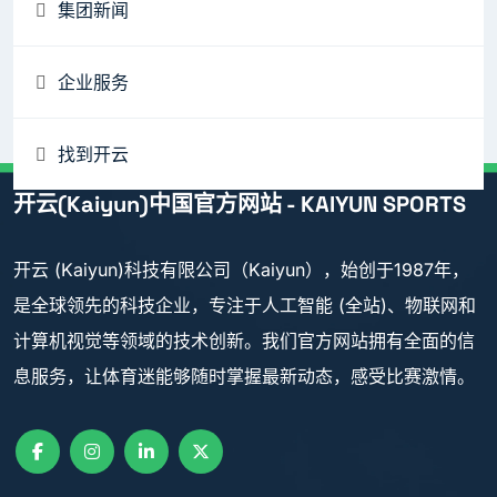
集团新闻
企业服务
找到开云
开云(Kaiyun)中国官方网站 - KAIYUN SPORTS
开云 (Kaiyun)科技有限公司（Kaiyun），始创于1987年，
是全球领先的科技企业，专注于人工智能 (全站)、物联网和
计算机视觉等领域的技术创新。我们官方网站拥有全面的信
息服务，让体育迷能够随时掌握最新动态，感受比赛激情。