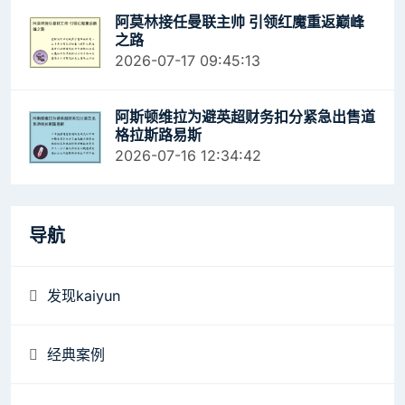
阿莫林接任曼联主帅 引领红魔重返巅峰
之路
2026-07-17 09:45:13
阿斯顿维拉为避英超财务扣分紧急出售道
格拉斯路易斯
2026-07-16 12:34:42
导航
发现kaiyun
经典案例