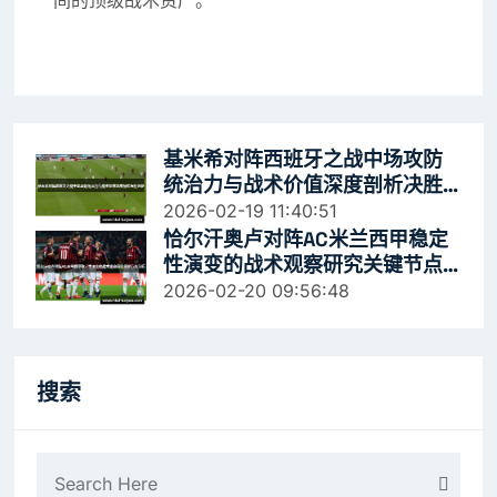
基米希对阵西班牙之战中场攻防
统治力与战术价值深度剖析决胜
关键
2026-02-19 11:40:51
恰尔汗奥卢对阵AC米兰西甲稳定
性演变的战术观察研究关键节点
分析
2026-02-20 09:56:48
搜索