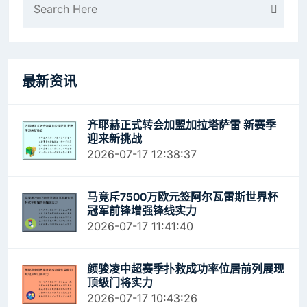
最新资讯
齐耶赫正式转会加盟加拉塔萨雷 新赛季
迎来新挑战
2026-07-17 12:38:37
马竞斥7500万欧元签阿尔瓦雷斯世界杯
冠军前锋增强锋线实力
2026-07-17 11:41:40
颜骏凌中超赛季扑救成功率位居前列展现
顶级门将实力
2026-07-17 10:43:26