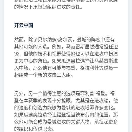
的情况下承担起组织进攻的责任。
开云中国
然而，除了贝尔纳多·席尔瓦，曼城的阵容中还有
其他可能的人选。例如，马赫雷斯虽然通常担任边
锋，但他的技术和视野使得他也可以在进攻中扮演
更为中心的角色。如果瓜迪奥拉选择让马赫雷斯进
入中场，那么他有可能与福登、格拉利什等球员一
起组成一个新的攻击三人组。
另外，另一个值得注意的选项是菲利普·福登。福
登在本赛季的表现十分抢眼，尤其是在进攻端，他
的速度和创造力能够为曼城的进攻增添许多变化。
如果瓜迪奥拉选择让福登担当德布劳内的位置，那
么他可能会成为曼城进攻的关键人物，承担起更多
的组织和传球职责。