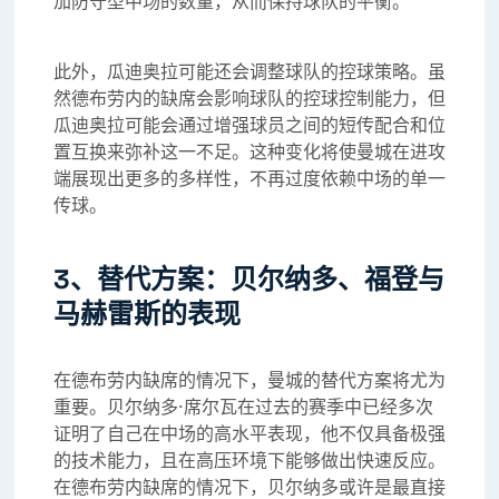
加防守型中场的数量，从而保持球队的平衡。
此外，瓜迪奥拉可能还会调整球队的控球策略。虽
然德布劳内的缺席会影响球队的控球控制能力，但
瓜迪奥拉可能会通过增强球员之间的短传配合和位
置互换来弥补这一不足。这种变化将使曼城在进攻
端展现出更多的多样性，不再过度依赖中场的单一
传球。
3、替代方案：贝尔纳多、福登与
马赫雷斯的表现
在德布劳内缺席的情况下，曼城的替代方案将尤为
重要。贝尔纳多·席尔瓦在过去的赛季中已经多次
证明了自己在中场的高水平表现，他不仅具备极强
的技术能力，且在高压环境下能够做出快速反应。
在德布劳内缺席的情况下，贝尔纳多或许是最直接