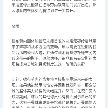
果这些球员能够在德布劳内缺席期间发挥出色，那
么球队的整体实力将得到进一步提升。
总结：
德布劳内因体能管理未能首发的决定无疑给曼城带
来了阵容和战术方面的变动。球队需要在短期内找
到合适的替代人选，并通过战术调整弥补德布劳内
缺席带来的影响。贝尔纳多、福登和马赫雷斯的表
现将成为曼城能否顺利度过这一阶段的关键。
此外，德布劳内的恢复将直接影响曼城未来的表
现。如果他能够尽快恢复并回到首发阵容，那么曼
城的整体实力将得到大幅提升。然而，在德布劳内
缺席期间，球队的其他球员也有机会展示自己的实
力，这对于曼城来说既是挑战也是机会。曼城能否