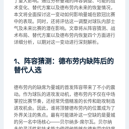
了重大影响。通过分析曼城的阵容调整、可能的战
术变化、替代方案以及德布劳内未来的恢复情况，
本文将全面探讨这一变动如何影响曼城在欧冠比赛
中的表现。同时，还将评估这一调整对球队内部士
气及未来比赛的潜在影响。文章将从阵容猜测、战
术布局、替代方案以及德布劳内恢复四个方面进行
详细分析，以期对这一变动进行深刻解析。
1、阵容猜测：德布劳内缺阵后的
替代人选
德布劳内的缺席为曼城的首发阵容带来了不小的震
动。作为球队的进攻发动机，德布劳内不仅在中场
掌控比赛节奏，还经常凭借精准的长传和助攻制造
进攻机会。因此，谁将顶替德布劳内的位置成为了
外界关注的焦点。最有可能填补这一空缺的是曼城
的另一名中场核心——贝尔纳多·席尔瓦。贝尔纳
多的灵活性和技术能力使得他能够在德布劳内缺席