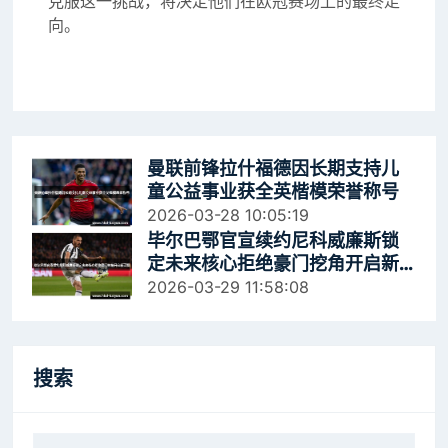
克服这一挑战，将决定他们在欧冠赛场上的最终走
向。
曼联前锋拉什福德因长期支持儿
童公益事业获全英楷模荣誉称号
2026-03-28 10:05:19
毕尔巴鄂官宣续约尼科威廉斯锁
定未来核心拒绝豪门挖角开启新
蓝图
2026-03-29 11:58:08
搜索