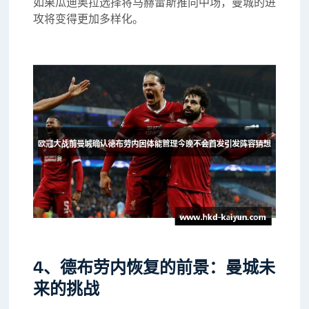
如果瓜迪奥拉选择将马赫雷斯推向中场，曼城的进
攻将变得更加多样化。
4、德布劳内恢复的前景：曼城未
来的挑战