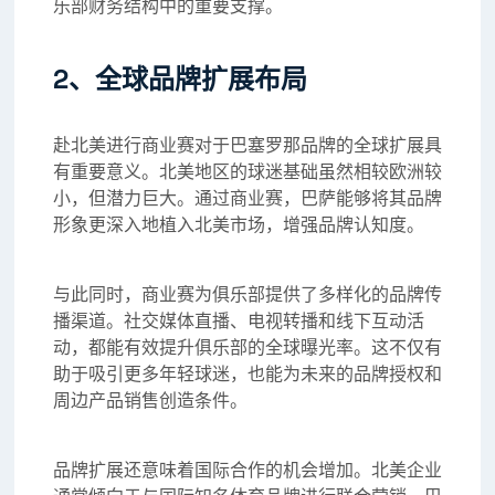
乐部财务结构中的重要支撑。
2、全球品牌扩展布局
赴北美进行商业赛对于巴塞罗那品牌的全球扩展具
有重要意义。北美地区的球迷基础虽然相较欧洲较
小，但潜力巨大。通过商业赛，巴萨能够将其品牌
形象更深入地植入北美市场，增强品牌认知度。
与此同时，商业赛为俱乐部提供了多样化的品牌传
播渠道。社交媒体直播、电视转播和线下互动活
动，都能有效提升俱乐部的全球曝光率。这不仅有
助于吸引更多年轻球迷，也能为未来的品牌授权和
周边产品销售创造条件。
品牌扩展还意味着国际合作的机会增加。北美企业