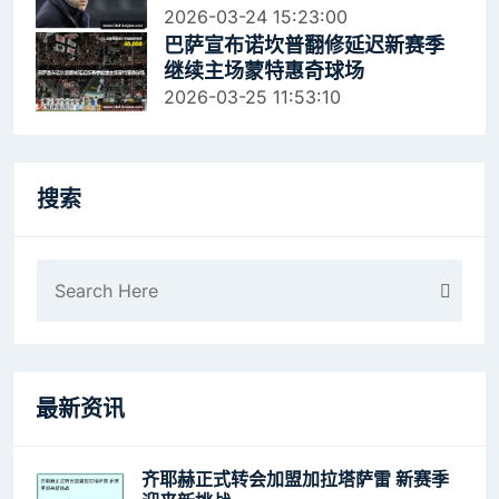
2026-03-24 15:23:00
巴萨宣布诺坎普翻修延迟新赛季
继续主场蒙特惠奇球场
2026-03-25 11:53:10
搜索
最新资讯
齐耶赫正式转会加盟加拉塔萨雷 新赛季