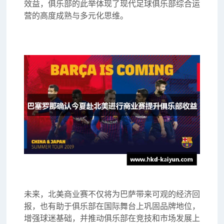
效益，俱乐部的此举体现了现代足球俱乐部综合运
营的高度成熟与多元化思维。
未来，北美商业赛不仅将为巴萨带来可观的经济回
报，也有助于俱乐部在国际舞台上巩固品牌地位，
增强球迷基础，并推动俱乐部在竞技和市场发展上