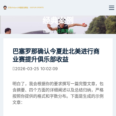
经典案例
首页
经典案例
巴塞罗那确认今夏赴北美进行商
业赛提升俱乐部收益
2026-03-25 10:02:09
明白了，我会根据你的要求撰写一篇完整文章，包
含摘要、四个方面的详细阐述以及总结归纳，严格
按照你提供的格式和字数分布。下面是生成的示例
文章：