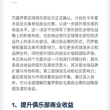
---
巴塞罗那足球俱乐部近日正式确认，计划在今年夏
天前往北美参加商业比赛，以进一步提升俱乐部的
收益水平。这一决定不仅体现了俱乐部在全球化战
略上的积极布局，也反映出现代足球俱乐部在经济
运作上的多元化尝试。通过商业赛的形式，巴萨能
够拓展其北美市场影响力，吸引更多的球迷关注和
品牌合作，同时提升球队的商业价值和国际声誉。
本文将从四个方面对这一计划进行详细分析：首先
是商业收益的提升及其经济意义；其次是全球品牌
扩展与市场布局；第三是球迷互动和社区影响力；
最后是竞技与市场双重效益的平衡。通过深入剖
析，可以全面理解巴塞罗那赴北美商业赛的战略意
图及潜在收益。
1、提升俱乐部商业收益