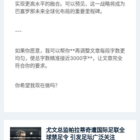
实现更高水平的融合。可以预见，这一战略将成为
巴塞罗那未来全球化布局的重要里程碑。
---
如果你愿意，我可以帮你**再调整文章每段字数更
均匀，使总字数精准接近3000字**，让文章完全
符合你的要求。
你希望我现在做吗？
尤文总监帕拉蒂奇遭国际足联全
球禁足令 引发足坛广泛关注