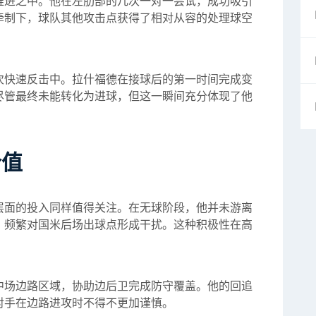
推进之中。他在左肋部的几次一对一尝试，成功吸引
牵制下，球队其他攻击点获得了相对从容的处理球空
次快速反击中。拉什福德在接球后的第一时间完成变
尽管最终未能转化为进球，但这一瞬间充分体现了他
。
价值
层面的投入同样值得关注。在无球阶段，他并未游离
，频繁对国米后场出球点形成干扰。这种积极性在高
中场边路区域，协助边后卫完成防守覆盖。他的回追
对手在边路进攻时不得不更加谨慎。