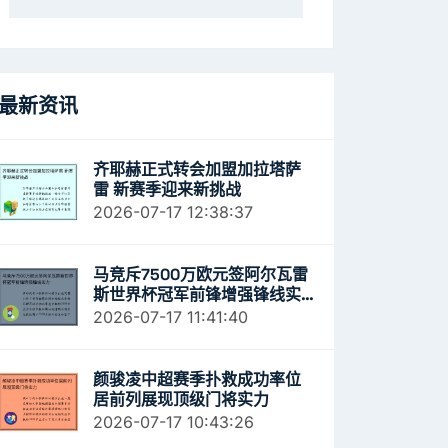
最新资讯
齐耶赫正式转会加盟加拉塔萨
雷 新赛季迎来新挑战
2026-07-17 12:38:37
马竞斥7500万欧元签阿尔瓦雷
斯世界杯冠军前锋增强锋线实
力
2026-07-17 11:41:40
颜骏凌中超赛季扑救成功率位
居前列展现顶级门将实力
2026-07-17 10:43:26