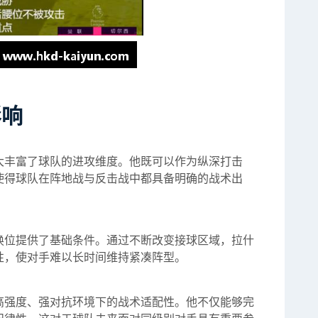
影响
大丰富了球队的进攻维度。他既可以作为纵深打击
使得球队在阵地战与反击战中都具备明确的战术出
换位提供了基础条件。通过不断改变接球区域，拉什
性，使对手难以长时间维持紧凑阵型。
高强度、强对抗环境下的战术适配性。他不仅能够完