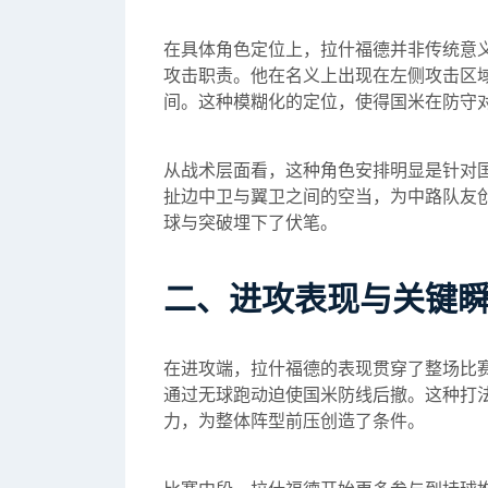
在具体角色定位上，拉什福德并非传统意
攻击职责。他在名义上出现在左侧攻击区
间。这种模糊化的定位，使得国米在防守
从战术层面看，这种角色安排明显是针对
扯边中卫与翼卫之间的空当，为中路队友
球与突破埋下了伏笔。
二、进攻表现与关键
在进攻端，拉什福德的表现贯穿了整场比
通过无球跑动迫使国米防线后撤。这种打
力，为整体阵型前压创造了条件。