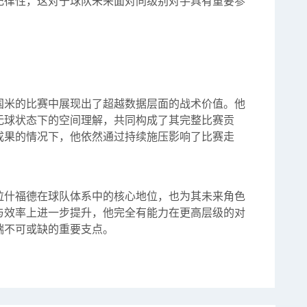
纪律性，这对于球队未来面对同级别对手具有重要参
国米的比赛中展现出了超越数据层面的战术价值。他
无球状态下的空间理解，共同构成了其完整比赛贡
成果的情况下，他依然通过持续施压影响了比赛走
拉什福德在球队体系中的核心地位，也为其未来角色
与效率上进一步提升，他完全有能力在更高层级的对
端不可或缺的重要支点。