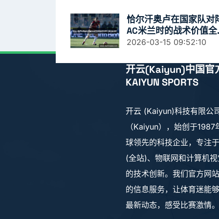
恰尔汗奥卢在国家队对
AC米兰时的战术价值全
深度剖析
2026-03-15 09:52:10
开云(Kaiyun)中国官
KAIYUN SPORTS
开云 (Kaiyun)科技有限公
（Kaiyun），始创于198
球领先的科技企业，专注
(全站)、物联网和计算机
的技术创新。我们官方网
的信息服务，让体育迷能
最新动态，感受比赛激情