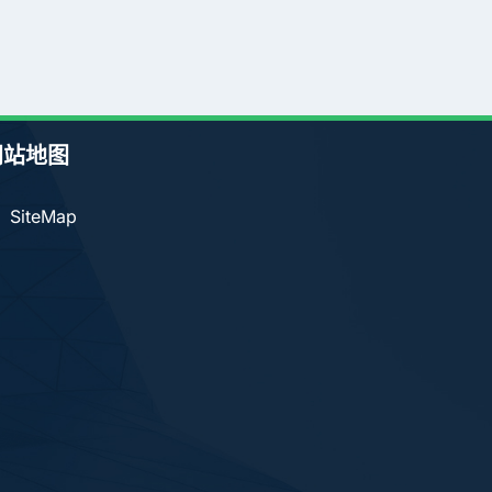
网站地图
SiteMap