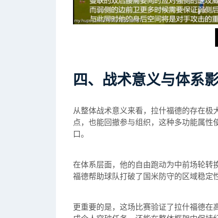
四、战术意义与体系
从整体战术意义来看，拉什福德的存在极
点，也能回撤参与组织，这种多功能属性
口。
在体系层面，他的自由跑动为中前场轮转
福德帮助球队打破了国米防守的区域稳定
更重要的是，这场比赛验证了拉什福德在