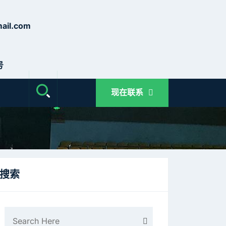
ail.com
号
现在联系
搜索