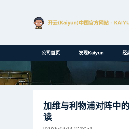
公司首页
发现kaiyun
经
加维与利物浦对阵中
读
2026-03-13 11:48:54