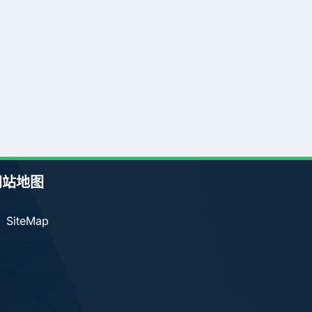
网站地图
SiteMap