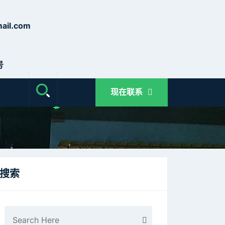
ail.com
号
现在联系
搜索