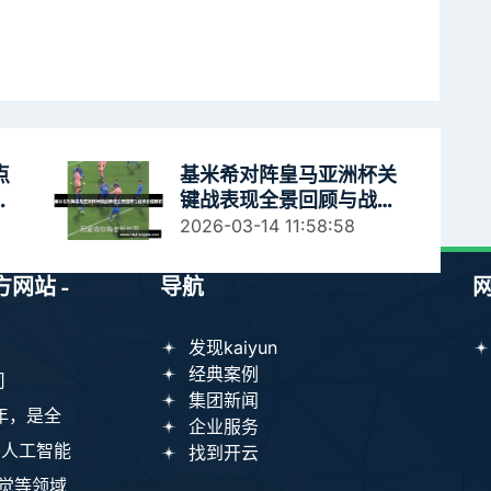
点
基米希对阵皇马亚洲杯关
评
键战表现全景回顾与战术
价值解析
2026-03-14 11:58:58
方网站 -
导航
发现kaiyun
经典案例
司
集团新闻
7年，是全
企业服务
于人工智能
找到开云
视觉等领域