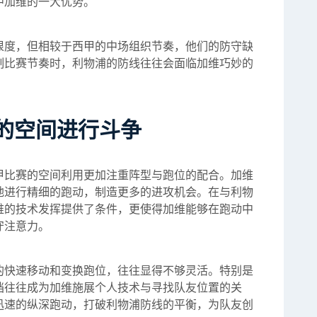
中加维的一大优势。
狠度，但相较于西甲的中场组织节奏，他们的防守缺
制比赛节奏时，利物浦的防线往往会面临加维巧妙的
的空间进行斗争
甲比赛的空间利用更加注重阵型与跑位的配合。加维
地进行精细的跑动，制造更多的进攻机会。在与利物
维的技术发挥提供了条件，更使得加维能够在跑动中
守注意力。
的快速移动和变换跑位，往往显得不够灵活。特别是
档往往成为加维施展个人技术与寻找队友位置的关
迅速的纵深跑动，打破利物浦防线的平衡，为队友创