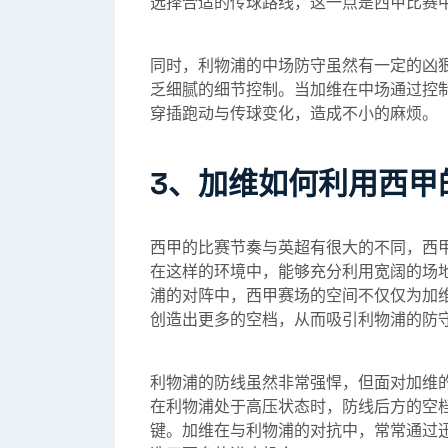
选择合适的传球路线，这一点是西甲比赛
同时，利物浦的中场防守虽然有一定的凶
乏细腻的细节控制。当加维在中场通过控
穿插跑动与传球变化，造成不小的麻烦。
3、加维如何利用西甲
西甲的比赛节奏与英超有很大的不同，西
在这样的环境中，能够充分利用宽阔的场
浦的对阵中，西甲赛场的空间不仅仅为加
创造出更多的空档，从而吸引利物浦的防
利物浦的防线虽然非常强悍，但面对加维
在利物浦处于高压状态时，防线后方的空
键。加维在与利物浦的对抗中，常常通过