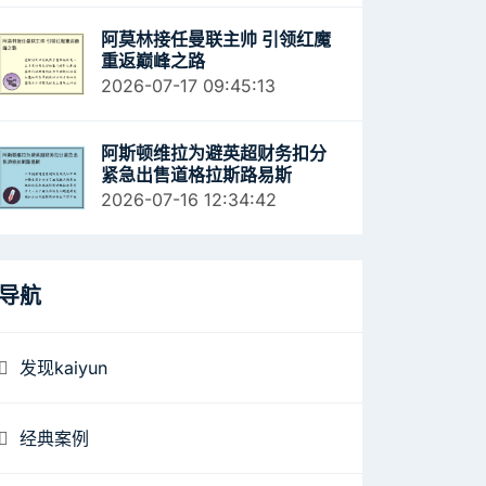
阿莫林接任曼联主帅 引领红魔
重返巅峰之路
2026-07-17 09:45:13
阿斯顿维拉为避英超财务扣分
紧急出售道格拉斯路易斯
2026-07-16 12:34:42
导航
发现kaiyun
经典案例