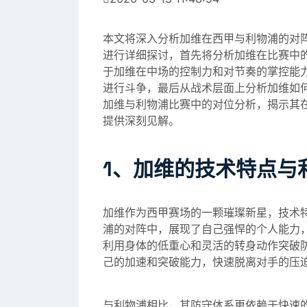
本文将深入分析加维在西甲与利物浦的对
进行详细探讨，首先将分析加维在比赛中
于加维在中场的控制力和对节奏的掌控能
进行斗争，最后从战术层面上分析加维如
加维与利物浦比赛中的对位分析，揭示其
提供深刻见解。
1、加维的技术特点与
加维作为西甲赛场的一颗璀璨新星，技术
浦的对阵中，展现了自己强悍的个人能力
利用身体的低重心和灵活的转身动作突破
己的加速和突破能力，快速脱离对手的压
与利物浦相比，其防守体系更依赖于快速