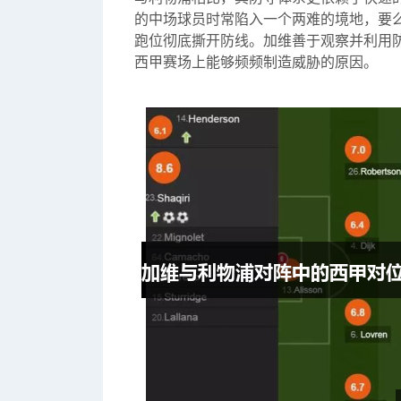
的中场球员时常陷入一个两难的境地，要
跑位彻底撕开防线。加维善于观察并利用
西甲赛场上能够频频制造威胁的原因。