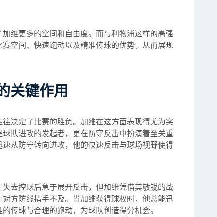
了加维更多的空间和自由度。而与利物浦这样的高强
比赛空间、快速跑动以及精准传球的优势，从而展现
的关键作用
往往决定了比赛的胜负。加维在这方面表现得尤为突
是球队进攻的发起者，更在防守反击中扮演着至关重
迅速从防守转向进攻，他的快速反击与球场视野使得
在失去控球后急于展开反击，但加维凭借其敏锐的战
让对方防线措手不及。当加维获得球权时，他总能迅
准的传球与合理的跑动，为球队创造得分机会。