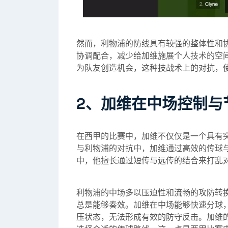
然而，利物浦的防线具有较强的整体性和
协调配合，减少给加维施展个人技术的空
为队友创造机会，这种技战术上的对抗，
2、加维在中场控制与
在西甲的比赛中，加维不仅仅是一个具有
与利物浦的对抗中，加维通过高效的传球
中，他擅长通过短传与远传的结合来打乱
利物浦的中场多以压迫性和流畅的攻防转
总是能够奏效。加维在中场能够快速分球
压状态，无法形成有效的防守反击。加维