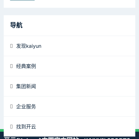
导航
发现kaiyun
经典案例
集团新闻
企业服务
找到开云