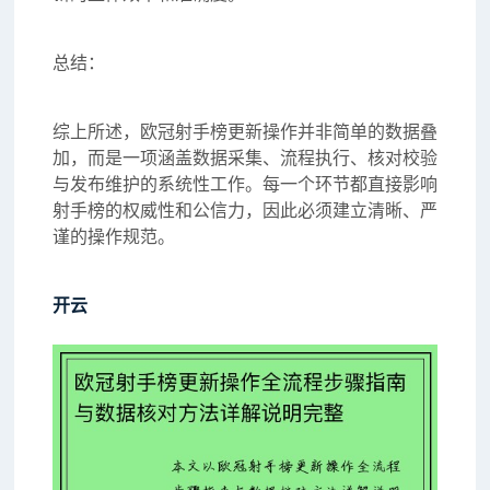
总结：
综上所述，欧冠射手榜更新操作并非简单的数据叠
加，而是一项涵盖数据采集、流程执行、核对校验
与发布维护的系统性工作。每一个环节都直接影响
射手榜的权威性和公信力，因此必须建立清晰、严
谨的操作规范。
开云