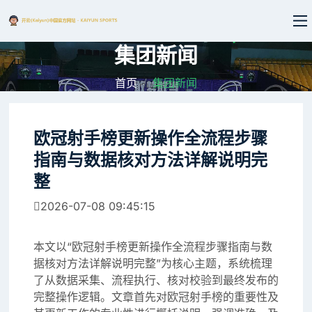
集团新闻
首页
集团新闻
欧冠射手榜更新操作全流程步骤
指南与数据核对方法详解说明完
整
2026-07-08 09:45:15
本文以“欧冠射手榜更新操作全流程步骤指南与数
据核对方法详解说明完整”为核心主题，系统梳理
了从数据采集、流程执行、核对校验到最终发布的
完整操作逻辑。文章首先对欧冠射手榜的重要性及