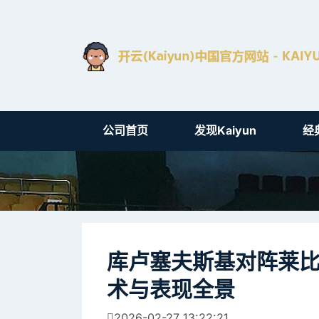
公司首页
发现kaiyun
经
库卢塞夫斯基对阵莱
术与表现全景
2026-02-27 13:22:21