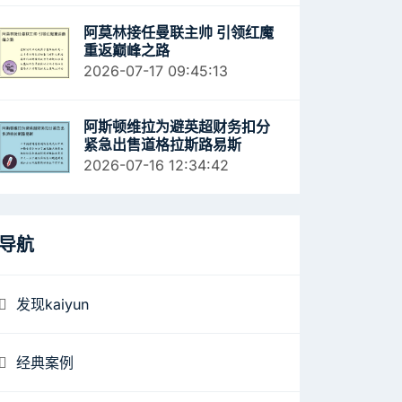
阿莫林接任曼联主帅 引领红魔
重返巅峰之路
2026-07-17 09:45:13
阿斯顿维拉为避英超财务扣分
紧急出售道格拉斯路易斯
2026-07-16 12:34:42
导航
发现kaiyun
经典案例