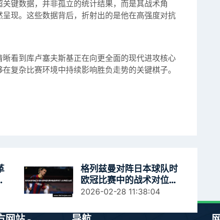
超关键数据，并非孤立的统计结果，而是其战术角
然呈现。这些数据背后，折射出的是他在高强度对抗
清晰看到库卢塞夫斯基正在向更全面的现代进攻核心
够在复杂比赛环境中持续影响胜负走势的关键棋子。
革
格列兹曼对阵日本球队时
技
欧冠比赛中的战术对位与
技术优势分析
2026-02-28 11:38:04
方网站 -
导航