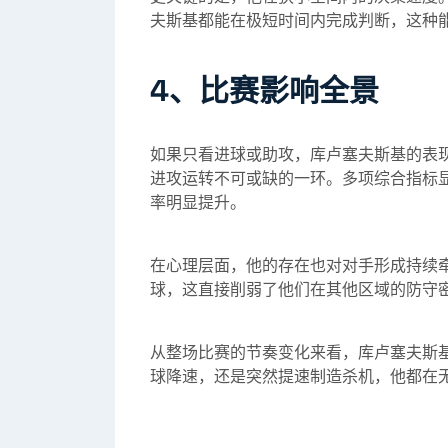
夫斯基都能在极短时间内完成判断，这种
4、比赛影响全景
如果只看进球或助攻，库卢塞夫斯基的表现
进攻运转不可或缺的一环。多项综合指标
率明显提升。
在心理层面，他的存在也对对手形成持续
球，这直接削弱了他们在其他区域的防守
从整场比赛的节奏变化来看，库卢塞夫斯
球降速，还是突然提速制造杀机，他都在