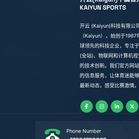
KAIYUN SPORTS
开云 (Kaiyun)科技有限公
（Kaiyun），始创于198
球领先的科技企业，专注
(全站)、物联网和计算机
的技术创新。我们官方网
的信息服务，让体育迷能
最新动态，感受比赛激情
Phone Number