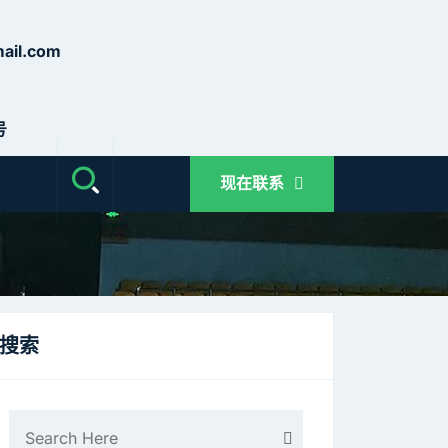
ail.com
号
现在联系
搜索