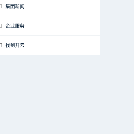
集团新闻
企业服务
找到开云