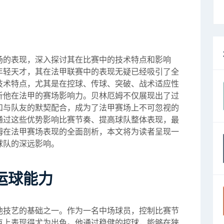
场的表现，深入探讨其在比赛中的技术特点和影响
年轻天才，其在法甲联赛中的表现无疑已经吸引了全
技术特点，尤其是在控球、传球、突破、战术适应性
析他在法甲的赛场影响力。贝林厄姆不仅展现出了过
和与队友的默契配合，成为了法甲赛场上不可忽视的
通过这些优势影响比赛节奏、提高球队整体表现，最
姆在法甲赛场表现的全面剖析，本文将为读者呈现一
球队的深远影响。
运球能力
他技艺的基础之一。作为一名中场球员，控制比赛节
点上表现得尤为出色。他通过稳健的控球，能够在狭