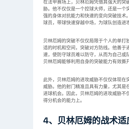
在法甲赛场上，贝林厄姆凭借其强大的突
胁。他不仅仅是一个控球大师，还是一个
强的身体对抗能力和快速的变向突破技术
球员，带球快速穿越中场，为球队创造进
贝林厄姆的突破不仅仅局限于个人的单打
适的时机和空间，突破对方防线。他善于
速，使防守球员难以防守，从而为自己或
贝林厄姆能够利用自身的突破能力有效撕
此外，贝林厄姆的进攻威胁不仅仅体现在
威胁。他的射门精准且具有力量，尤其是
进球机会。因此，贝林厄姆的进攻威胁不
得分机会的能力上。
4、贝林厄姆的战术适