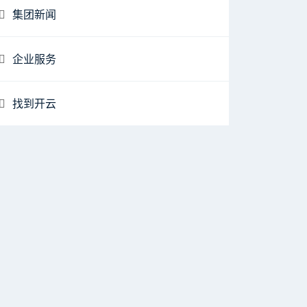
集团新闻
企业服务
找到开云