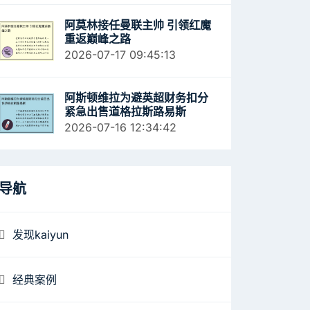
阿莫林接任曼联主帅 引领红魔
重返巅峰之路
2026-07-17 09:45:13
阿斯顿维拉为避英超财务扣分
紧急出售道格拉斯路易斯
2026-07-16 12:34:42
导航
发现kaiyun
经典案例