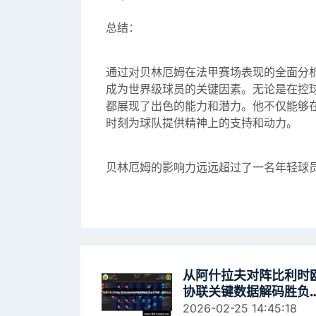
总结：
通过对贝林厄姆在法甲赛场表现的全面分
成为世界级球员的关键因素。无论是在控
都展现了出色的能力和潜力。他不仅能够
时刻为球队提供精神上的支持和动力。
贝林厄姆的影响力远远超过了一名年轻球
从阿什拉夫对阵比利时
协联关键数据解码胜负
后逻辑与战术走向
2026-02-25 14:45:18