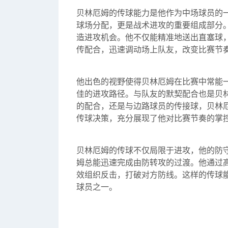
贝林厄姆的传球能力是他作为中场球员的
球场分配，更是战术进攻的重要组成部分
造进攻机会。他不仅能精准地送出直塞球
传配合，迅速调动场上队友，改变比赛节
他出色的视野使得贝林厄姆在比赛中常能
佳的进攻路径。与队友的默契配合也是贝
的配合，还是与边路球员的传接球，贝林
传球决策，充分展现了他对比赛节奏的掌
贝林厄姆的传球不仅局限于进攻，他的防
姆总能迅速完成由防转攻的过渡。他通过
效组织反击，打破对方防线。这样的传球
球员之一。