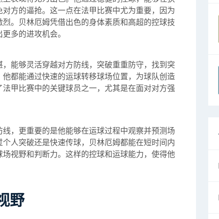
免对方的逼抢。这一点在法甲比赛中尤为重要，因为
激烈。贝林厄姆凭借出色的身体素质和高超的控球技
出更多的进攻机会。
湛，能够灵活穿越对方防线，突破重重防守，找到突
，他都能通过快速的运球转移球场位置，为球队创造
了法甲比赛中的关键球员之一，尤其是在面对对方强
防线，更重要的是他能够在运球过程中观察并预测场
过个人突破还是快速传球，贝林厄姆都能在短时间内
球场视野和判断力。这样的控球和运球能力，使得他
视野