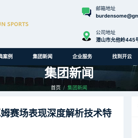
邮箱地址
burdensome@gm
公司地址
潜山市允他岭445
典案例
集团新闻
企业服务
找到开云
集团新闻
首页
集团新闻
厄姆赛场表现深度解析技术特