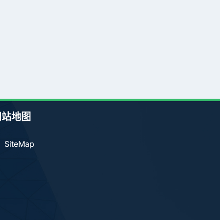
网站地图
SiteMap