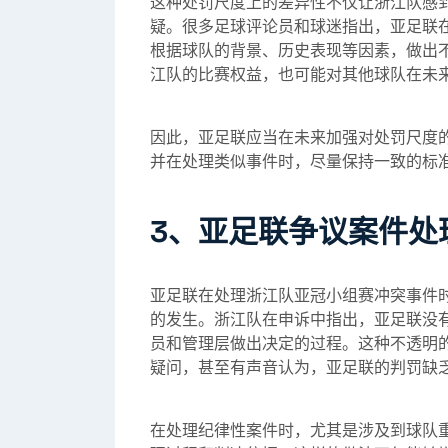
这种处罚尺度上的差异性不仅让浙江队感
疑。很多足球评论员和球迷指出，亚足联
根据球队的背景、历史表现等因素，做出
江队的比赛权益，也可能对其他球队在未
因此，亚足联应当在未来加强对处罚尺度
并在处理类似事件时，尽量保持一致的标
3、亚足联争议案件处
亚足联在处理浙江队亚冠小组赛冲突事件
的发生。浙江队在申诉中指出，亚足联没
员和管理层做出决定的过程。这种不透明
疑问，甚至有声音认为，亚足联的判罚缺
在处理纪律性案件时，尤其是涉及到球队