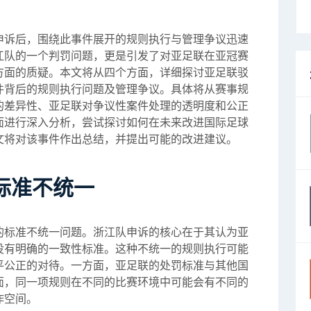
申诉后，围绕此事件展开的规则执行与管理争议迅速
江队的一个判罚问题，更是引发了对亚足联在亚冠赛
方面的质疑。本文将从四个方面，详细探讨亚足联驳
件背后的规则执行问题及管理争议。具体将从赛事规
的差异性、亚足联对争议性案件处理的透明度和公正
面进行深入分析，尝试探讨如何在未来改进国际足球
文将对该事件作出总结，并提出可能的改进建议。
标准不统一
的标准不统一问题。浙江队申诉的核心在于其认为亚
没有明确的一致性标准。这种不统一的规则执行可能
平公正的对待。一方面，亚足联的处罚标准与其他国
面，同一项规则在不同的比赛环境中可能会有不同的
作空间。