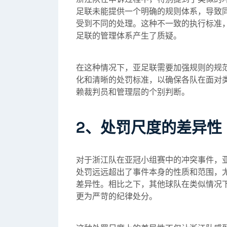
足联未能提供一个明确的规则体系，导致
受到不同的处理。这种不一致的执行标准
足联的管理体系产生了质疑。
在这种情况下，亚足联需要加强规则的规
化和清晰的处罚标准，以确保各队在面对
赖裁判员和管理层的个别判断。
2、处罚尺度的差异性
对于浙江队在亚冠小组赛中的冲突事件，
处罚远远超出了事件本身的性质和范围，
差异性。相比之下，其他球队在类似情况
更为严苛的纪律处分。