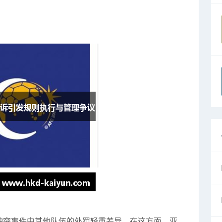
冲突事件中其他队伍的处罚轻重差异。在这方面，亚