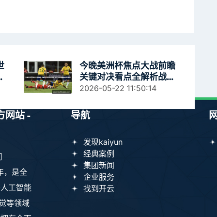
世
今晚美洲杯焦点大战前瞻
运
关键对决看点全解析战术
与球星巅峰较量悬念
2026-05-22 11:50:14
方网站 -
导航
发现kaiyun
经典案例
司
集团新闻
7年，是全
企业服务
于人工智能
找到开云
视觉等领域