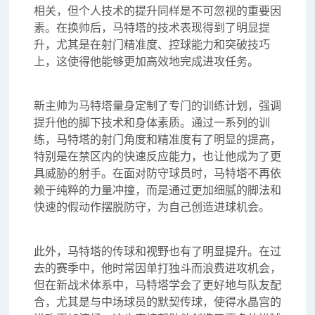
相关，但个人技术的提升同样是不可忽视的重要因
素。在换帅后，马特塔的技术表现得到了明显提
升，尤其是在射门精准度、控球能力和突破技巧
上，这使得他能够更加高效地完成进攻任务。
新主帅为马特塔量身定制了专门的训练计划，强调
提升他的脚下技术和身体素质。通过一系列的训
练，马特塔的射门角度和精准度有了明显的提高，
特别是在禁区内的快速反应能力，也让他成为了更
具威胁的射手。在面对防守球员时，马特塔不再依
赖于纯粹的力量冲撞，而是通过更加细腻的脚法和
快速的假动作摆脱防守，为自己创造进球机会。
此外，马特塔的传球和视野也有了明显提升。在过
去的赛季中，他时常因单打独斗而浪费进攻机会，
但在新战术体系中，马特塔学会了更好地与队友配
合，尤其是与中场球员的默契传球，使得水晶宫的