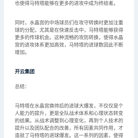
也使得马特塔能够在更多的进攻中成为终结者。
同时，水晶宫的中场球员们在攻守转换时更加注重
球的分配，尤其是在快速反击中，马特塔能够获得
更多的传球机会。这种流畅的攻防转换，使得水晶
宫的进攻体系更加高效，马特塔的进球数因此不断
增加。
开云集团
总结：
马特塔在水晶宫换帅后的进球大爆发，不仅仅是个
人能力的提升，更是全队战术体系和心理状态转变
的结果。从战术调整到心理变化，再到个人技术的
提升以及团队配合的改善，所有因素共同作用，才
造就了马特塔的进球爆发。这一系列的因素，使得