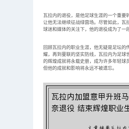
瓦拉内的退役，是他足球生涯的一个重要
让他无法继续征战绿茵场。尽管如此，瓦
球迷和媒体的关注下，他的退役成为了一
回顾瓦拉内的职业生涯，他无疑是足坛的
耀，再到曼联的坚实防线，瓦拉内为足球
的辉煌成就将永载史册，成为许多年轻球
但他的成就和影响将永远不被遗忘。