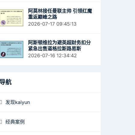
阿莫林接任曼联主帅 引领红魔
重返巅峰之路
2026-07-17 09:45:13
阿斯顿维拉为避英超财务扣分
紧急出售道格拉斯路易斯
2026-07-16 12:34:42
导航
发现kaiyun
经典案例