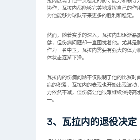
拉内展现了他一贯稳定的防守能力和领导
协作，瓦拉内都能够完美地发挥自己的作
为他能够为球队带来更多的胜利和稳定。
然而，随着赛季的深入，瓦拉内却逐渐暴
健，但伤病问题却一直困扰着他。尤其是
作为一名中卫，瓦拉内需要有强大的体力
体状态逐渐下滑。
瓦拉内的伤病问题不仅限制了他的比赛时
病的积累，瓦拉内的表现也开始出现波动
力依然不减，但伤痛让他很难继续保持高
一。
3、瓦拉内的退役决定