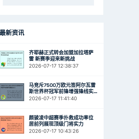
最新资讯
齐耶赫正式转会加盟加拉塔萨
雷 新赛季迎来新挑战
2026-07-17 12:38:37
马竞斥7500万欧元签阿尔瓦雷
斯世界杯冠军前锋增强锋线实
力
2026-07-17 11:41:40
颜骏凌中超赛季扑救成功率位
居前列展现顶级门将实力
2026-07-17 10:43:26