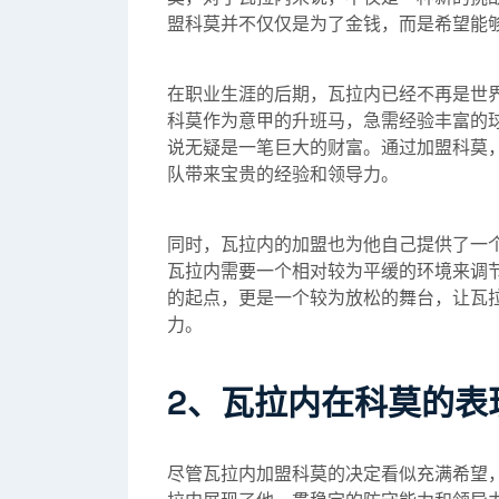
盟科莫并不仅仅是为了金钱，而是希望能
在职业生涯的后期，瓦拉内已经不再是世
科莫作为意甲的升班马，急需经验丰富的
说无疑是一笔巨大的财富。通过加盟科莫
队带来宝贵的经验和领导力。
同时，瓦拉内的加盟也为他自己提供了一
瓦拉内需要一个相对较为平缓的环境来调
的起点，更是一个较为放松的舞台，让瓦
力。
2、瓦拉内在科莫的表
尽管瓦拉内加盟科莫的决定看似充满希望