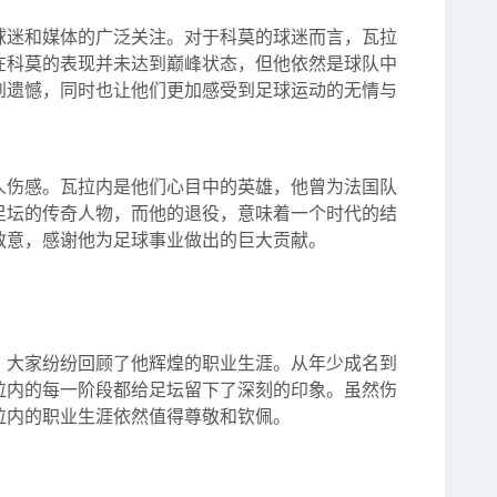
球迷和媒体的广泛关注。对于科莫的球迷而言，瓦拉
在科莫的表现并未达到巅峰状态，但他依然是球队中
到遗憾，同时也让他们更加感受到足球运动的无情与
人伤感。瓦拉内是他们心目中的英雄，他曾为法国队
足坛的传奇人物，而他的退役，意味着一个时代的结
敬意，感谢他为足球事业做出的巨大贡献。
，大家纷纷回顾了他辉煌的职业生涯。从年少成名到
拉内的每一阶段都给足坛留下了深刻的印象。虽然伤
拉内的职业生涯依然值得尊敬和钦佩。