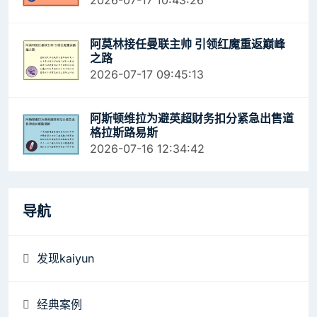
阿莫林接任曼联主帅 引领红魔重返巅峰
之路
2026-07-17 09:45:13
阿斯顿维拉为避英超财务扣分紧急出售道
格拉斯路易斯
2026-07-16 12:34:42
导航
发现kaiyun
经典案例