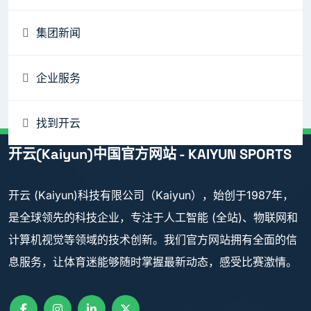
集团新闻
企业服务
找到开云
开云(Kaiyun)中国官方网站 - KAIYUN SPORTS
开云 (Kaiyun)科技有限公司（Kaiyun），始创于1987年，
是全球领先的科技企业，专注于人工智能 (全站)、物联网和
计算机视觉等领域的技术创新。我们官方网站拥有全面的信
息服务，让体育迷能够随时掌握最新动态，感受比赛激情。