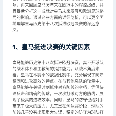
响，再来回顾皇马历年来在欧冠中的辉煌战绩，并
且最后分析这一成就对皇马未来发展和欧洲足球格
局的影响。通过这些方面的详细剖析，可以更全面
地理解皇马历史第十八次挺进欧冠决赛的深远意
义。
1、皇马挺进决赛的关键因素
皇马能够历史第十八次挺进欧冠决赛，离不开球队
的战术体系和主教练的指挥能力。从战术角度来
看，皇马在本赛季的欧冠比赛中，充分展现了防守
稳固和进攻高效的特点。在与其他强队的较量中，
皇马能够在关键时刻抓住对方防线的空档，凭借快
速反击和精确的传球，一次次打破对方的防线，展
现了极高的进攻效率。同时，皇马的防守也给对手
带来了极大的压力，尤其是在淘汰赛阶段，球队的
防线几乎没有出现重大失误，稳定的防守为球队打