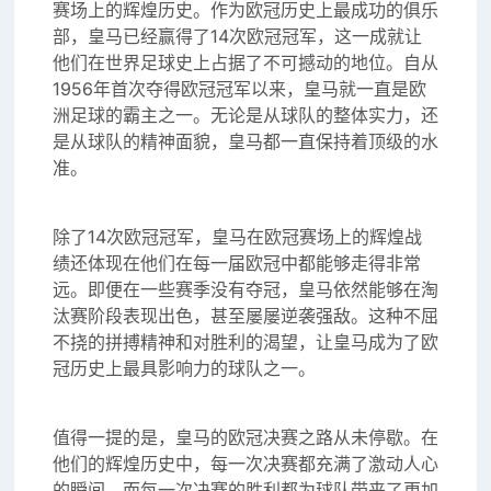
赛场上的辉煌历史。作为欧冠历史上最成功的俱乐
部，皇马已经赢得了14次欧冠冠军，这一成就让
他们在世界足球史上占据了不可撼动的地位。自从
1956年首次夺得欧冠冠军以来，皇马就一直是欧
洲足球的霸主之一。无论是从球队的整体实力，还
是从球队的精神面貌，皇马都一直保持着顶级的水
准。
除了14次欧冠冠军，皇马在欧冠赛场上的辉煌战
绩还体现在他们在每一届欧冠中都能够走得非常
远。即便在一些赛季没有夺冠，皇马依然能够在淘
汰赛阶段表现出色，甚至屡屡逆袭强敌。这种不屈
不挠的拼搏精神和对胜利的渴望，让皇马成为了欧
冠历史上最具影响力的球队之一。
值得一提的是，皇马的欧冠决赛之路从未停歇。在
他们的辉煌历史中，每一次决赛都充满了激动人心
的瞬间，而每一次决赛的胜利都为球队带来了更加