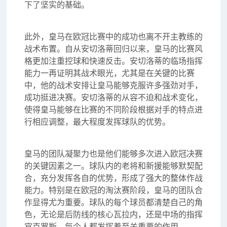
下了坚实的基础。
此外，皇马在欧冠比赛中的成功也离不开主教练的
战术布置。自从安切洛蒂回归以来，皇马的比赛风
格更加注重控球和快速反击。安切洛蒂的临场指挥
能力一再证明其战术眼光，尤其是在关键的比赛
中，他的战术安排让皇马能够克服许多强劲对手，
成功挺进决赛。安切洛蒂的从容不迫和战术变化，
使得皇马能够在比赛的不同阶段根据对手的特点进
行相应调整，最大程度发挥球队的优势。
皇马的团队凝聚力也是他们能够多次进入欧冠决赛
的关键因素之一。球队内的老将和新援能够默契配
合，充分发挥各自的优势，形成了强大的整体作战
能力。特别是在欧冠的淘汰赛阶段，皇马的团队合
作显得尤为重要。球队的每个球员都清楚自己的角
色，无论是后防线的核心瓦拉内，还是中场的指挥
官克罗斯，每个人都发挥着至关重要的作用。