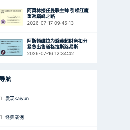
阿莫林接任曼联主帅 引领红魔
重返巅峰之路
2026-07-17 09:45:13
阿斯顿维拉为避英超财务扣分
紧急出售道格拉斯路易斯
2026-07-16 12:34:42
导航
发现kaiyun
经典案例