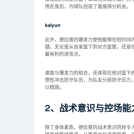
甩在身后，为球队创造了直接得分机会。
kaiyun
此外，德拉普的爆发力使他能够在短时间
键。无论是从自家篮下到对方篮筐，还是
最有利的进攻点。
速度与爆发力的结合，还体现在他对篮下
惯性冲击防守队员，为队友分担防守压力
以稳固。
2、战术意识与控场能
除了身体素质，德拉普的战术意识同样令