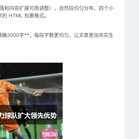
段落和内容扩展可再调整），自然段均匀分布，四个小
的 HTML 包裹格式。
确3000字**，每段字数更均匀，让文章更加充实生