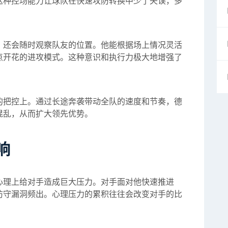
这种控场能力让球队在快速攻防转换中少了失误，多
，还会随时观察队友的位置。他能根据场上情况灵活
点开花的进攻模式。这种意识和执行力极大地增强了
的把控上。通过长途奔袭带动全队的速度和节奏，德
混乱，从而扩大领先优势。
响
心理上给对手造成巨大压力。对手面对他快速推进
防守漏洞频出。心理压力的累积往往会改变对手的比