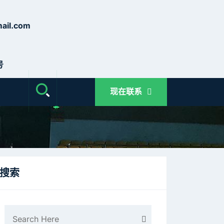
ail.com
号
现在联系
搜索