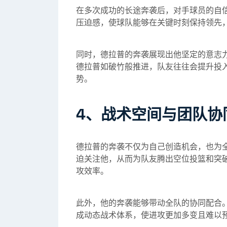
在多次成功的长途奔袭后，对手球员的自
压迫感，使球队能够在关键时刻保持领先
同时，德拉普的奔袭展现出他坚定的意志
德拉普如破竹般推进，队友往往会提升投
势。
4、战术空间与团队协
德拉普的奔袭不仅为自己创造机会，也为
迫关注他，从而为队友腾出空位投篮和突
攻效率。
此外，他的奔袭能够带动全队的协同配合
成动态战术体系，使进攻更加多变且难以