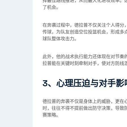
择最佳路线推进，从而最大化进攻效率。
了机会。
在奔袭过程中，德拉普不仅关注个人得分
传球，为队友创造空位投篮机会，形成多
球队整体攻击力。
此外，他的战术执行能力还体现在对节奏
拉普能在关键时刻牵制对手，使对方防线
3、心理压迫与对手影
德拉普的奔袭不仅是身体上的威胁，更在
时，往往不得不提前做出防守决策，导致
赛策略。