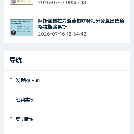
2026-07-17 09:45:13
阿斯顿维拉为避英超财务扣分紧急出售道
格拉斯路易斯
2026-07-16 12:34:42
导航
发现kaiyun
经典案例
集团新闻