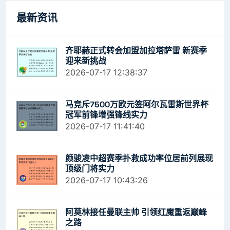
最新资讯
齐耶赫正式转会加盟加拉塔萨雷 新赛季
迎来新挑战
2026-07-17 12:38:37
马竞斥7500万欧元签阿尔瓦雷斯世界杯
冠军前锋增强锋线实力
2026-07-17 11:41:40
颜骏凌中超赛季扑救成功率位居前列展现
顶级门将实力
2026-07-17 10:43:26
阿莫林接任曼联主帅 引领红魔重返巅峰
之路