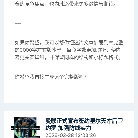
赛的竞争焦点，也为球迷带来更多激情与期待。
---
如果你希望，我可以帮你把这篇文章扩展到**完整
的3000字左右版本**，每段字数更加均衡，使内
容更充实详细，并保留同样的结构和小标题格式。
你希望我直接生成这个完整版吗？
曼联正式宣布签约里尔天才后卫
约罗 加强防线实力
2026-03-28 12:03:36