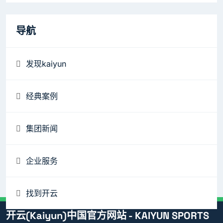
导航
发现kaiyun
经典案例
集团新闻
企业服务
找到开云
开云(Kaiyun)中国官方网站 - KAIYUN SPORTS