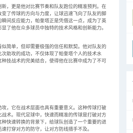
创新，更是他对比赛节奏和队友跑位的精准预判。在
改变了传球的方向与力度，让球迅速飞向了队友的脚
的瞬间反应能力，帕奎塔正是凭借这一点，成为了英
彰显了他在众多球员中独特的技术风格和创新能力。
看似简单，但却需要极强的信任和默契。他对队友的
此次助攻的成功，不仅体现了帕奎塔个人的技术水
这种技战术的完美结合，使得他在比赛中成为了不可
助攻，它在战术层面也具有重要意义。这种传球打破
化战术。现代足球中，快速而精准的传球是打破对方
这种快速转换的背景下，给球队创造了一个重要的进
迅速打穿对方的防守，让对方防线措手不及。