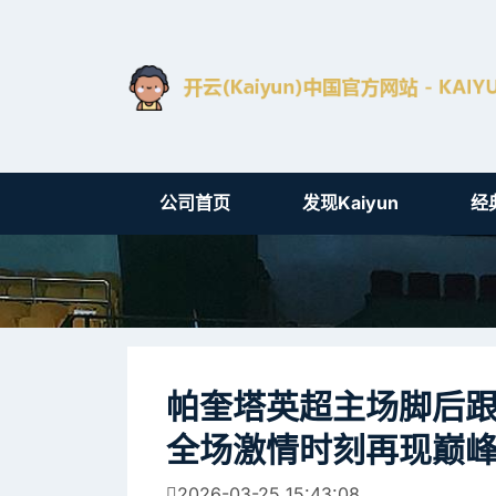
公司首页
发现kaiyun
经
帕奎塔英超主场脚后
全场激情时刻再现巅
2026-03-25 15:43:08