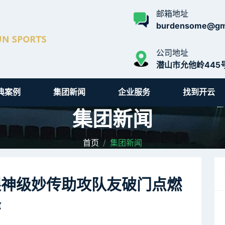
邮箱地址
burdensome@gm
公司地址
潜山市允他岭445
典案例
集团新闻
企业服务
找到开云
集团新闻
首页
集团新闻
跟神级妙传助攻队友破门点燃
峰