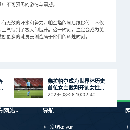
赛中不可预见的激情与震撼。
都有无数的汗水和努力。帕奎塔的脚后跟妙传，不仅
的士气得到了极大的提升。这一时刻，注定会成为英
激励更多的球员去创造属于他们的辉煌时刻。
落
弗拉帕尔成为世界杯历史
守
首位女主裁判开创女性裁
判新纪元
2026-03-26 10:02:40
方网站 -
导航
发现kaiyun