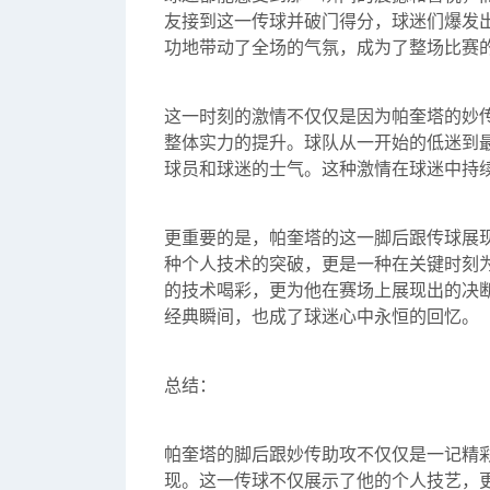
友接到这一传球并破门得分，球迷们爆发
功地带动了全场的气氛，成为了整场比赛
这一时刻的激情不仅仅是因为帕奎塔的妙
整体实力的提升。球队从一开始的低迷到
球员和球迷的士气。这种激情在球迷中持
更重要的是，帕奎塔的这一脚后跟传球展
种个人技术的突破，更是一种在关键时刻
的技术喝彩，更为他在赛场上展现出的决
经典瞬间，也成了球迷心中永恒的回忆。
总结：
帕奎塔的脚后跟妙传助攻不仅仅是一记精
现。这一传球不仅展示了他的个人技艺，