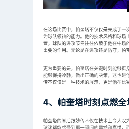
在这场比赛中，帕奎塔不仅仅是完成了一
为球队领袖的能力。他的技术风格和球场
置。球队的进攻节奏往往依赖于他在中场
重要的作用。无论是在进攻还是防守，帕
更为重要的是，帕奎塔在关键时刻能够挺
能够保持冷静，做出正确的决策，这也是
传不仅仅是一种技术的展示，更是他在比
4、帕奎塔时刻点燃全
帕奎塔的脚后跟妙传不仅在技术上令人叹
球迷都能感受到那一瞬间的震撼和喜悦，