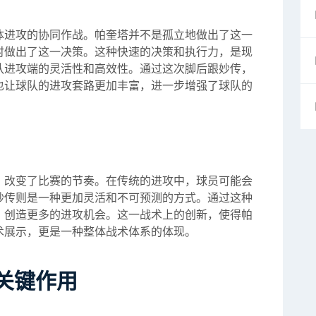
体进攻的协同作战。帕奎塔并不是孤立地做出了这一
时做出了这一决策。这种快速的决策和执行力，是现
队进攻端的灵活性和高效性。通过这次脚后跟妙传，
也让球队的进攻套路更加丰富，进一步增强了球队的
，改变了比赛的节奏。在传统的进攻中，球员可能会
妙传则是一种更加灵活和不可预测的方式。通过这种
，创造更多的进攻机会。这一战术上的创新，使得帕
术展示，更是一种整体战术体系的体现。
关键作用